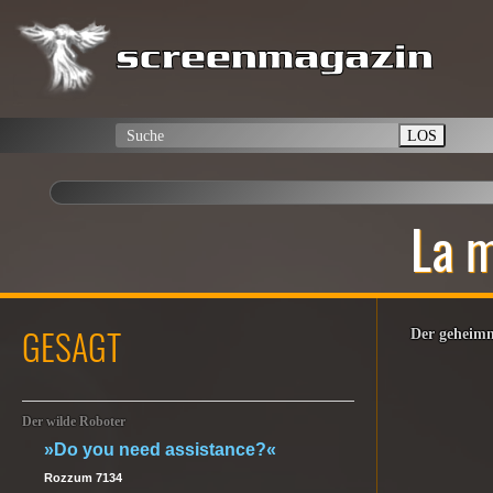
LOS
La m
GESAGT
Der geheimn
Der wilde Roboter
»Do you need assistance?«
Rozzum 7134