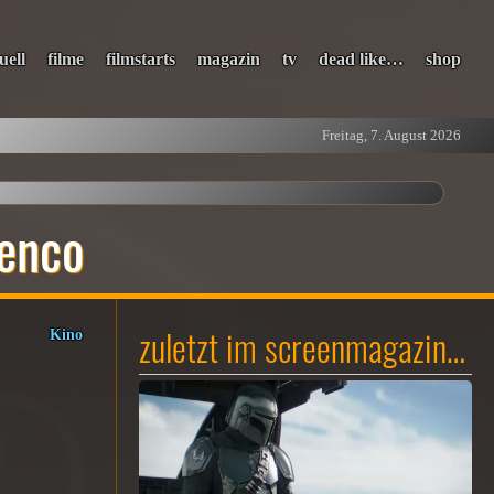
uell
filme
filmstarts
magazin
tv
dead like…
shop
Freitag, 7. August 2026
menco
zuletzt im screenmagazin…
Kino