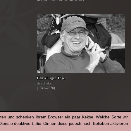
Regisseur Jon Favreau im Gepäck.
Hans-Jürgen Tögel
dead like...
(1941–2026)
aten und schenken Ihrem Browser ein paar Kekse. Welche Sorte wir
enste deaktiviert. Sie können diese jedoch nach Belieben aktivieren