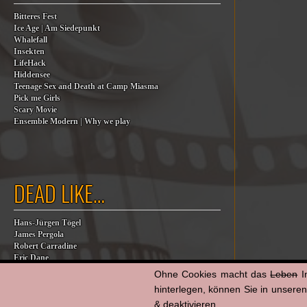
Bitteres Fest
Ice Age | Am Siedepunkt
Whalefall
Insekten
LifeHack
Hiddensee
Teenage Sex and Death at Camp Miasma
Pick me Girls
Scary Movie
Ensemble Modern | Why we play
DEAD LIKE…
Hans-Jürgen Tögel
James Pergola
Robert Carradine
Eric Dane
Jesse Jackson
Ohne Cookies macht das
Leben
I
Billy Steinberg
hinterlegen, können Sie in unsere
Jane Baer
& deaktivieren.
James G. Robinson