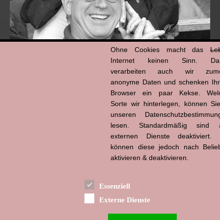
Ohne Cookies macht das
Le
Internet keinen Sinn. Da
verarbeiten auch wir zume
anonyme Daten und schenken Ih
Browser ein paar Kekse. Wel
Hans-Jürgen Tögel
dead like...
Sorte wir hinterlegen, können Sie
(1941–2026)
unseren Datenschutzbestimmun
lesen. Standardmäßig sind a
externen Dienste deaktiviert. 
können diese jedoch nach Belie
aktivieren & deaktivieren.
Essenziell
Externe Dienste