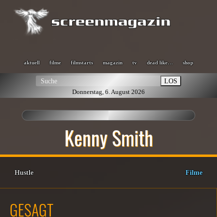
aktuell
filme
filmstarts
magazin
tv
dead like…
shop
LOS
Donnerstag, 6. August 2026
Kenny Smith
Hustle
Filme
GESAGT