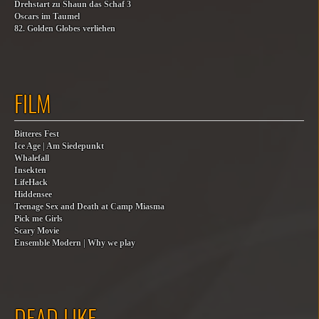
Drehstart zu Shaun das Schaf 3
Oscars im Taumel
82. Golden Globes verliehen
FILM
Bitteres Fest
Ice Age | Am Siedepunkt
Whalefall
Insekten
LifeHack
Hiddensee
Teenage Sex and Death at Camp Miasma
Pick me Girls
Scary Movie
Ensemble Modern | Why we play
DEAD LIKE…