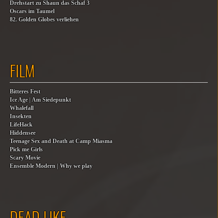
Drehstart zu Shaun das Schaf 3
Oscars im Taumel
82. Golden Globes verliehen
FILM
Bitteres Fest
Ice Age | Am Siedepunkt
Whalefall
Insekten
LifeHack
Hiddensee
Teenage Sex and Death at Camp Miasma
Pick me Girls
Scary Movie
Ensemble Modern | Why we play
DEAD LIKE…