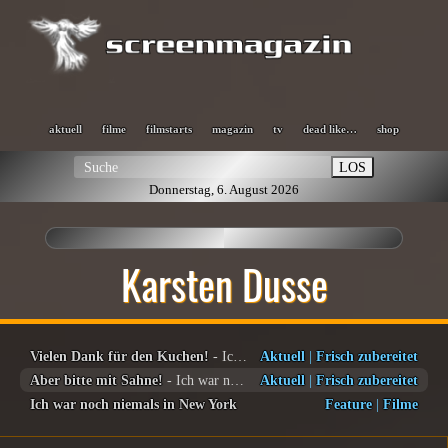
aktuell
filme
filmstarts
magazin
tv
dead like…
shop
LOS
Donnerstag, 6. August 2026
Karsten Dusse
Vielen Dank für den Kuchen!
- Ich war noch niemals in New York
Aktuell
|
Frisch zubereitet
Aber bitte mit Sahne!
- Ich war noch niemals in New York
Aktuell
|
Frisch zubereitet
Ich war noch niemals in New York
Feature
|
Filme