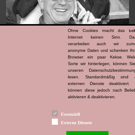
Ohne Cookies macht das
Le
Internet keinen Sinn. Da
verarbeiten auch wir zume
anonyme Daten und schenken Ih
Browser ein paar Kekse. Wel
Hans-Jürgen Tögel
dead like...
Sorte wir hinterlegen, können Sie
(1941–2026)
unseren Datenschutzbestimmun
lesen. Standardmäßig sind a
externen Dienste deaktiviert. 
können diese jedoch nach Belie
aktivieren & deaktivieren.
Essenziell
Externe Dienste