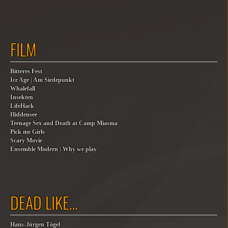
FILM
Bitteres Fest
Ice Age | Am Siedepunkt
Whalefall
Insekten
LifeHack
Hiddensee
Teenage Sex and Death at Camp Miasma
Pick me Girls
Scary Movie
Ensemble Modern | Why we play
DEAD LIKE…
Hans-Jürgen Tögel