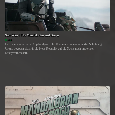
Star Wars | The Mandalorian and Grogu
Kino
Der mandalorianische Kopfgeldjäger Din Djarin und sein adoptierter Schützling
Grogu begeben sich für die Neue Republik auf die Suche nach imperialen
Kriegsverbrechern.