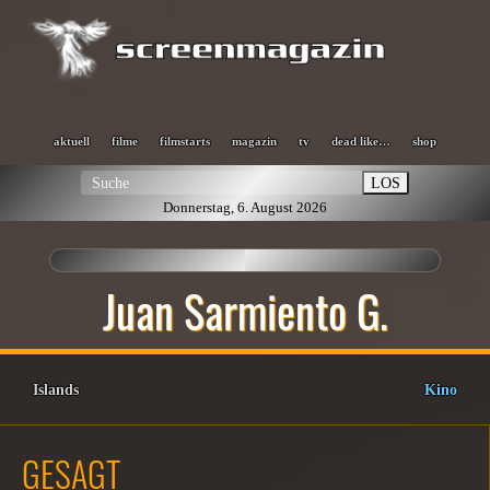
aktuell
filme
filmstarts
magazin
tv
dead like…
shop
LOS
Donnerstag, 6. August 2026
Juan Sarmiento G.
Islands
Kino
GESAGT