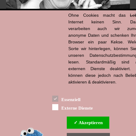
Ohne Cookies macht das
Le
Internet keinen Sinn. Da
verarbeiten auch wir zume
anonyme Daten und schenken Ih
Browser ein paar Kekse. Wel
Hans-Jürgen Tögel
Sorte wir hinterlegen, können Sie
dead like...
(1941–2026)
unseren Datenschutzbestimmun
lesen. Standardmäßig sind a
externen Dienste deaktiviert. 
können diese jedoch nach Belie
aktivieren & deaktivieren.
Essenziell
Externe Dienste
✓ Akzeptieren