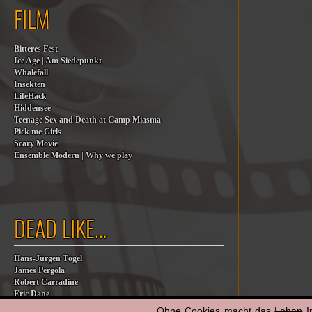
FILM
Bitteres Fest
Ice Age | Am Siedepunkt
Whalefall
Insekten
LifeHack
Hiddensee
Teenage Sex and Death at Camp Miasma
Pick me Girls
Scary Movie
Ensemble Modern | Why we play
DEAD LIKE…
Hans-Jürgen Tögel
James Pergola
Robert Carradine
Eric Dane
Jesse Jackson
Ohne Cookies macht das
Leben
I