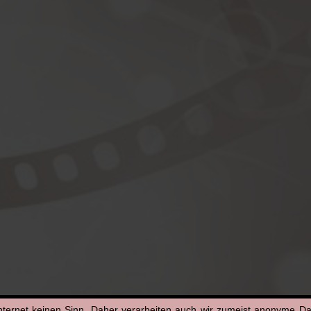
nternet keinen Sinn. Daher verarbeiten auch wir zumeist anonyme D