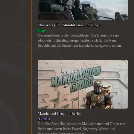
Star Wars | The Mandalorian and Grogu
Kino
Der mandalorianische Kopfgeldjäger Din Djarin und sein
adoptierter Schützling Grogu begeben sich für die Neue
Republik auf die Suche nach imperialen Kriegsverbrechern.
Mando und Grogu in Berlin
Aktuell
Zum Star-Wars-Tag kamen der Mandalorianer und Grogu nach
Berlin und hatten Pedro Pascal, Sigourney Weaver und