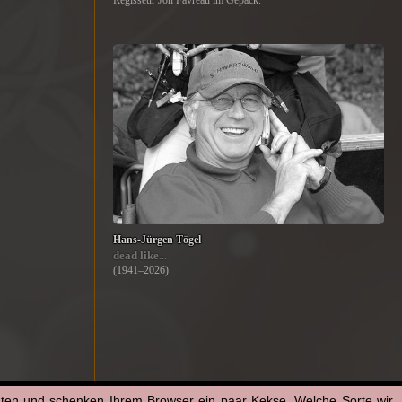
Regisseur Jon Favreau im Gepäck.
Hans-Jürgen Tögel
dead like...
(1941–2026)
aten und schenken Ihrem Browser ein paar Kekse. Welche Sorte wir