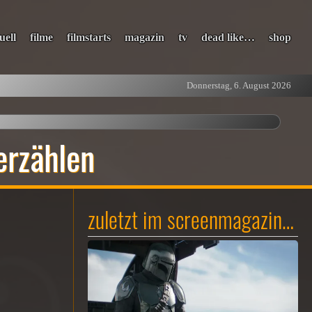
uell
filme
filmstarts
magazin
tv
dead like…
shop
Donnerstag, 6. August 2026
erzählen
zuletzt im screenmagazin…