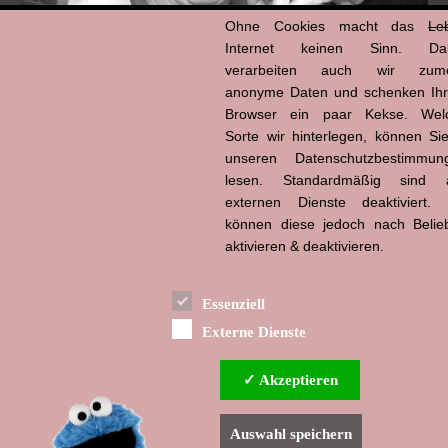
Ohne Cookies macht das
Le
Internet keinen Sinn. Da
verarbeiten auch wir zume
anonyme Daten und schenken Ih
Browser ein paar Kekse. Wel
Hans-Jürgen Tögel
Sorte wir hinterlegen, können Sie
dead like...
(1941–2026)
unseren Datenschutzbestimmun
lesen. Standardmäßig sind a
externen Dienste deaktiviert. 
können diese jedoch nach Belie
aktivieren & deaktivieren.
Essenziell
Externe Dienste
✓ Akzeptieren
Auswahl speichern