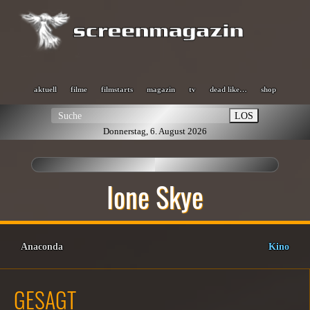
aktuell
filme
filmstarts
magazin
tv
dead like…
shop
LOS
Donnerstag, 6. August 2026
Ione Skye
Anaconda
Kino
GESAGT