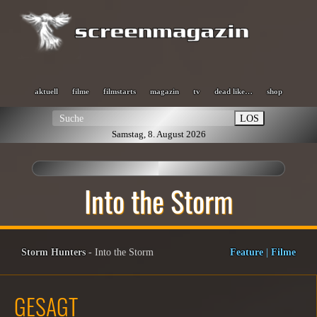
aktuell
filme
filmstarts
magazin
tv
dead like…
shop
LOS
Samstag, 8. August 2026
Into the Storm
Storm Hunters
- Into the Storm
Feature
|
Filme
GESAGT