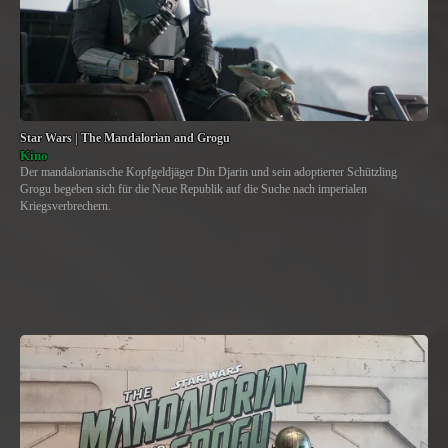
Star Wars | The Mandalorian and Grogu
Kino
Der mandalorianische Kopfgeldjäger Din Djarin und sein adoptierter Schützling
Grogu begeben sich für die Neue Republik auf die Suche nach imperialen
Kriegsverbrechern.