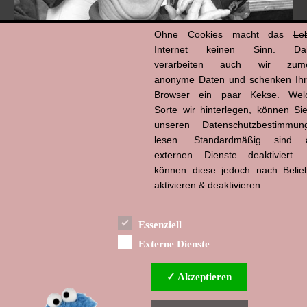
Ohne Cookies macht das
Le
Internet keinen Sinn. Da
verarbeiten auch wir zume
anonyme Daten und schenken Ih
Browser ein paar Kekse. Wel
Hans-Jürgen Tögel
Sorte wir hinterlegen, können Sie
dead like...
(1941–2026)
unseren Datenschutzbestimmun
lesen. Standardmäßig sind a
externen Dienste deaktiviert. 
können diese jedoch nach Belie
aktivieren & deaktivieren.
Essenziell
Externe Dienste
✓ Akzeptieren