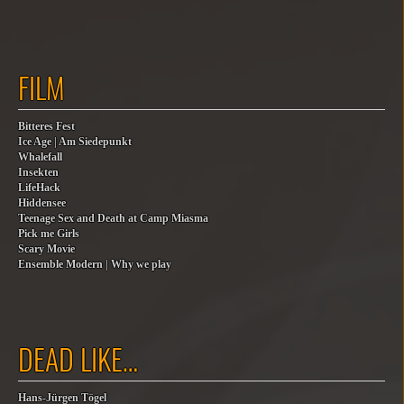
FILM
Bitteres Fest
Ice Age | Am Siedepunkt
Whalefall
Insekten
LifeHack
Hiddensee
Teenage Sex and Death at Camp Miasma
Pick me Girls
Scary Movie
Ensemble Modern | Why we play
DEAD LIKE…
Hans-Jürgen Tögel