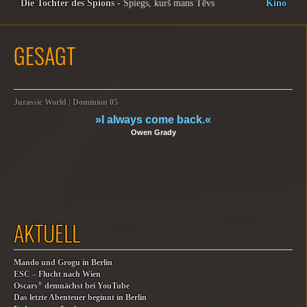
Die Tochter des Spions
- Spiegs, kurš mans Tēvs
Kino
GESAGT
Jurassic World | Dominion 05
»I always come back.«
Owen Grady
AKTUELL
Mando und Grogu in Berlin
ESC – Flucht nach Wien
®
Oscars
demnächst bei YouTube
Das letzte Abenteuer beginnt in Berlin