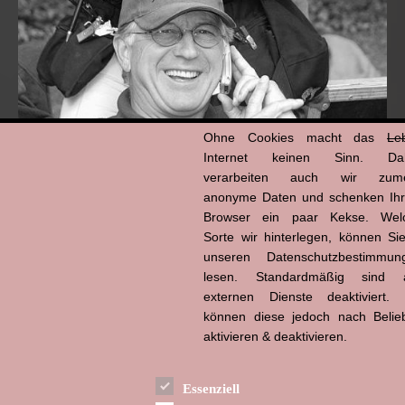
Ohne Cookies macht das
Le
Internet keinen Sinn. Da
verarbeiten auch wir zume
anonyme Daten und schenken Ih
Browser ein paar Kekse. Wel
Hans-Jürgen Tögel
dead like...
Sorte wir hinterlegen, können Sie
(1941–2026)
unseren Datenschutzbestimmun
lesen. Standardmäßig sind a
externen Dienste deaktiviert. 
können diese jedoch nach Belie
aktivieren & deaktivieren.
Essenziell