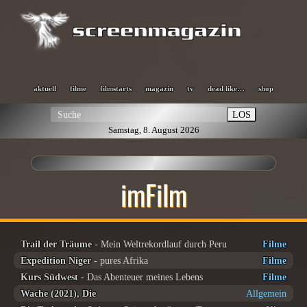
aktuell
filme
filmstarts
magazin
tv
dead like…
shop
LOS
Samstag, 8. August 2026
imFilm
Trail der Träume
- Mein Weltrekordlauf durch Peru
Filme
Expedition Niger
- pures Afrika
Filme
Kurs Südwest
- Das Abenteuer meines Lebens
Filme
Wache (2021), Die
Allgemein