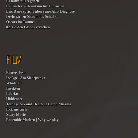
Es kann nur 5 geben…
LaCinetek – Heimkino für Cinéasten
Eric Dane spricht über seine ALS-Diagnose
Drehstart zu Shaun das Schaf 3
Oscars im Taumel
82. Golden Globes verliehen
FILM
Bitteres Fest
Ice Age | Am Siedepunkt
Whalefall
Insekten
LifeHack
Hiddensee
Teenage Sex and Death at Camp Miasma
Pick me Girls
Scary Movie
Ensemble Modern | Why we play