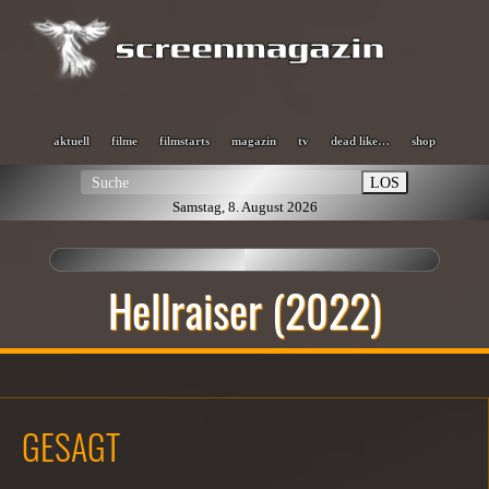
aktuell
filme
filmstarts
magazin
tv
dead like…
shop
LOS
Samstag, 8. August 2026
Hellraiser (2022)
GESAGT