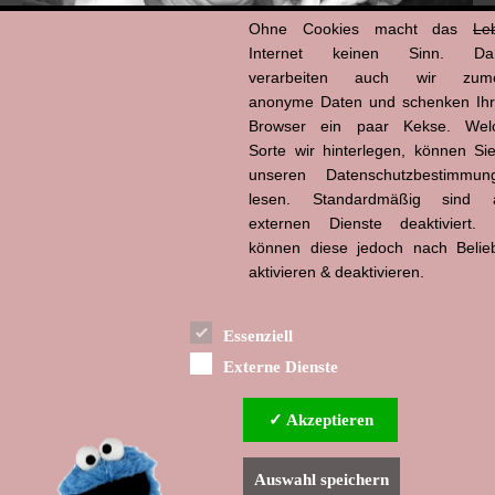
Ohne Cookies macht das
Le
Internet keinen Sinn. Da
verarbeiten auch wir zume
anonyme Daten und schenken Ih
Browser ein paar Kekse. Wel
Hans-Jürgen Tögel
Sorte wir hinterlegen, können Sie
dead like...
(1941–2026)
unseren Datenschutzbestimmun
lesen. Standardmäßig sind a
externen Dienste deaktiviert. 
können diese jedoch nach Belie
aktivieren & deaktivieren.
Essenziell
Externe Dienste
✓ Akzeptieren
Auswahl speichern