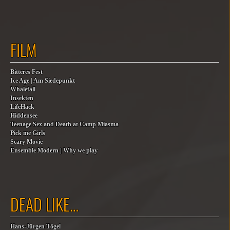
FILM
Bitteres Fest
Ice Age | Am Siedepunkt
Whalefall
Insekten
LifeHack
Hiddensee
Teenage Sex and Death at Camp Miasma
Pick me Girls
Scary Movie
Ensemble Modern | Why we play
DEAD LIKE…
Hans-Jürgen Tögel