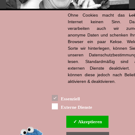
Ohne Cookies macht das
Le
Internet keinen Sinn. Da
verarbeiten auch wir zume
anonyme Daten und schenken Ih
Browser ein paar Kekse. Wel
Hans-Jürgen Tögel
Sorte wir hinterlegen, können Sie
dead like...
(1941–2026)
unseren Datenschutzbestimmun
lesen. Standardmäßig sind a
externen Dienste deaktiviert. 
können diese jedoch nach Belie
aktivieren & deaktivieren.
Essenziell
Externe Dienste
✓ Akzeptieren