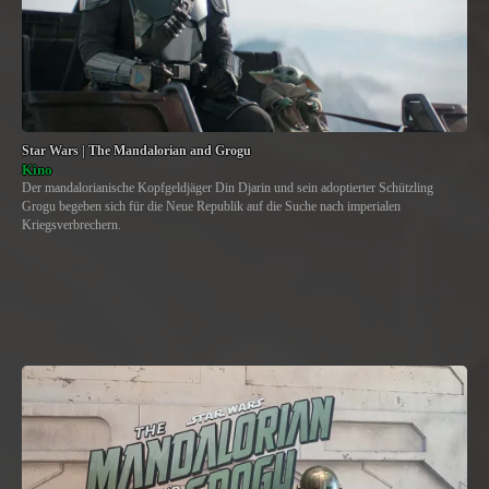
Star Wars | The Mandalorian and Grogu
Kino
Der mandalorianische Kopfgeldjäger Din Djarin und sein adoptierter Schützling
Grogu begeben sich für die Neue Republik auf die Suche nach imperialen
Kriegsverbrechern.