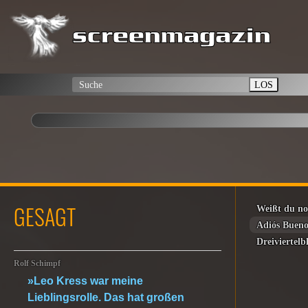
LOS
GESAGT
Weißt du n
Adiós Bueno
Dreiviertel
Rolf Schimpf
»Leo Kress war meine
Lieblingsrolle. Das hat großen