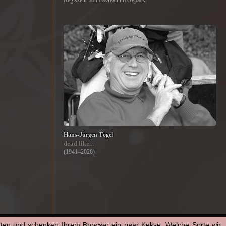
Regisseur Jon Favreau im Gepäck.
Hans-Jürgen Tögel
dead like...
(1941–2026)
aten und schenken Ihrem Browser ein paar Kekse. Welche Sorte wir