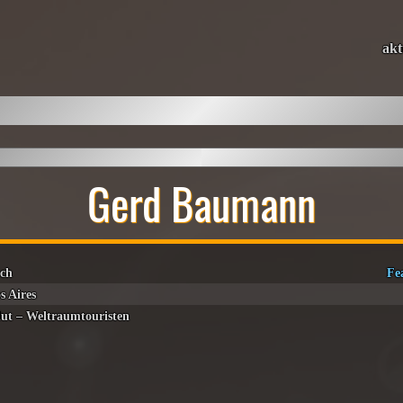
akt
Gerd Baumann
och
Fe
s Aires
blut – Weltraumtouristen