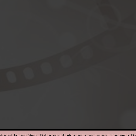
nternet keinen Sinn. Daher verarbeiten auch wir zumeist anonyme D