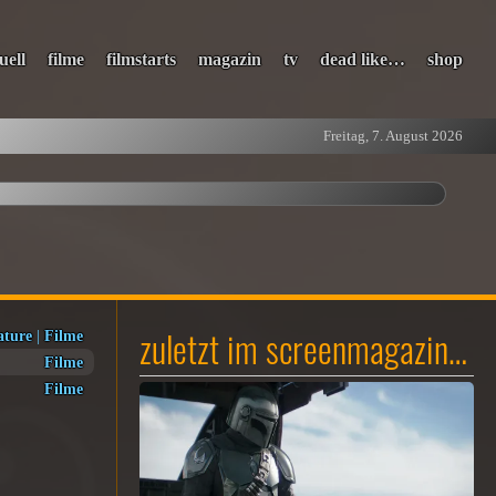
uell
filme
filmstarts
magazin
tv
dead like…
shop
Freitag, 7. August 2026
zuletzt im screenmagazin…
ature
|
Filme
Filme
Filme