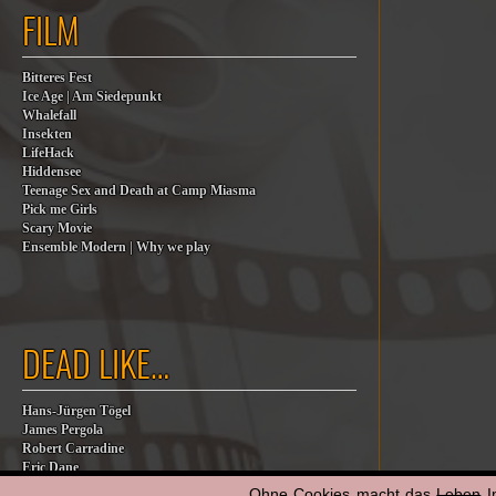
FILM
Bitteres Fest
Ice Age | Am Siedepunkt
Whalefall
Insekten
LifeHack
Hiddensee
Teenage Sex and Death at Camp Miasma
Pick me Girls
Scary Movie
Ensemble Modern | Why we play
DEAD LIKE…
Hans-Jürgen Tögel
James Pergola
Robert Carradine
Eric Dane
Jesse Jackson
Ohne Cookies macht das
Leben
I