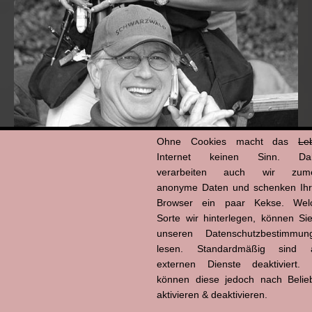
Ohne Cookies macht das
Le
Internet keinen Sinn. Da
verarbeiten auch wir zume
anonyme Daten und schenken Ih
Hans-Jürgen Tögel
Browser ein paar Kekse. Wel
dead like...
Sorte wir hinterlegen, können Sie
(1941–2026)
unseren Datenschutzbestimmun
lesen. Standardmäßig sind a
externen Dienste deaktiviert. 
können diese jedoch nach Belie
aktivieren & deaktivieren.