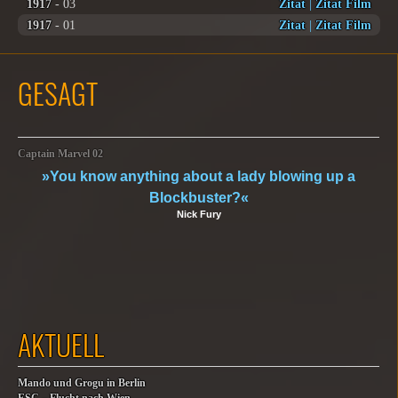
1917
- 03
Zitat
|
Zitat Film
1917
- 01
Zitat
|
Zitat Film
GESAGT
Captain Marvel 02
»You know anything about a lady blowing up a
Blockbuster?«
Nick Fury
AKTUELL
Mando und Grogu in Berlin