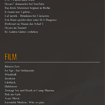
ESC – Flucht nach Wien
®
Oscars
demnächst bei YouTube
Das letzte Abenteuer beginnt in Berlin
Es kann nur 5 geben…
LaCinetek – Heimkino für Cinéasten
Eric Dane spricht über seine ALS-Diagnose
Drehstart zu Shaun das Schaf 3
Oscars im Taumel
82. Golden Globes verliehen
FILM
Bitteres Fest
Ice Age | Am Siedepunkt
Whalefall
Insekten
LifeHack
Hiddensee
Teenage Sex and Death at Camp Miasma
Pick me Girls
Scary Movie
Ensemble Modern | Why we play