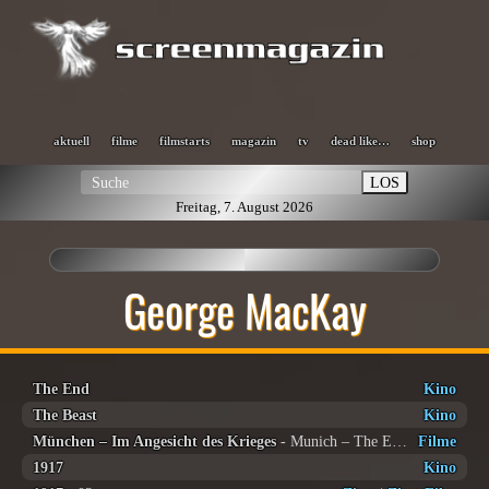
aktuell
filme
filmstarts
magazin
tv
dead like…
shop
LOS
Freitag, 7. August 2026
George MacKay
The End
Kino
The Beast
Kino
München – Im Angesicht des Krieges
- Munich – The Edge of War
Filme
1917
Kino