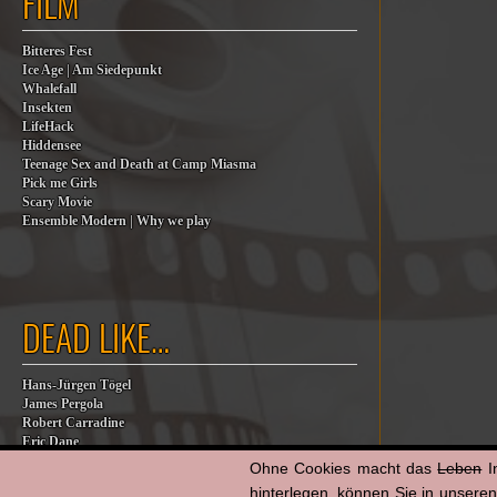
FILM
Bitteres Fest
Ice Age | Am Siedepunkt
Whalefall
Insekten
LifeHack
Hiddensee
Teenage Sex and Death at Camp Miasma
Pick me Girls
Scary Movie
Ensemble Modern | Why we play
DEAD LIKE…
Hans-Jürgen Tögel
James Pergola
Robert Carradine
Eric Dane
Jesse Jackson
Ohne Cookies macht das
Leben
I
Billy Steinberg
hinterlegen, können Sie in unsere