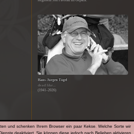
Regisseur Jon Favreau im Gepäck.
Hans-Jürgen Tögel
dead like...
(1941–2026)
aten und schenken Ihrem Browser ein paar Kekse. Welche Sorte wir
enste deaktiviert. Sie können diese jedoch nach Belieben aktivieren