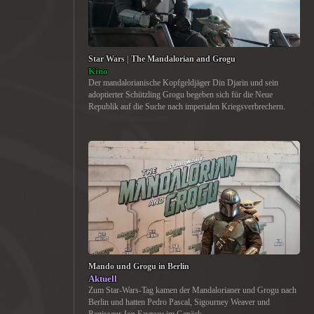
Star Wars | The Mandalorian and Grogu
Kino
Der mandalorianische Kopfgeldjäger Din Djarin und sein
adoptierter Schützling Grogu begeben sich für die Neue
Republik auf die Suche nach imperialen Kriegsverbrechern.
Mando und Grogu in Berlin
Aktuell
Zum Star-Wars-Tag kamen der Mandalorianer und Grogu nach
Berlin und hatten Pedro Pascal, Sigourney Weaver und