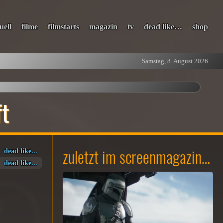
uell
filme
filmstarts
magazin
tv
dead like…
shop
Samstag, 8. August 2026
ft
zuletzt im screenmagazin…
dead like...
dead like...