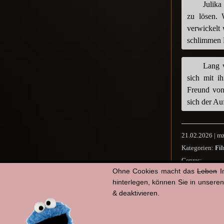
Julika
zu lösen. W
verwickelt 
schlimmen E
Lang 
sich mit i
Freund von 
sich der A
21.02.2026 | mz
Kategorien:
Fi
Genres:
-
Ohne Cookies macht das
Leben
I
Co
hinterlegen, können Sie in unsere
Li
& deaktivieren.
12. März
|
2015
LeBog Film
|
Mark