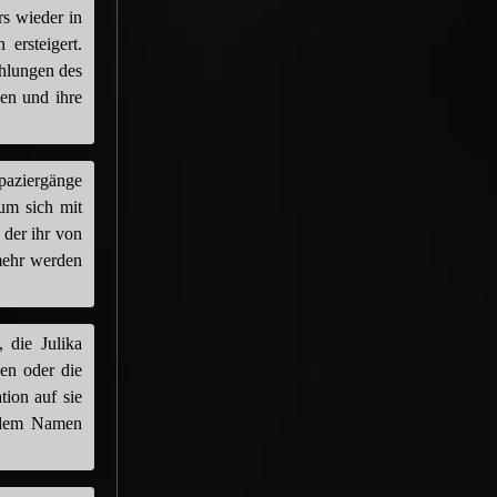
rs wieder in
ersteigert.
ählungen des
len und ihre
Spaziergänge
um sich mit
 der ihr von
 mehr werden
, die Julika
sen oder die
tion auf sie
t dem Namen