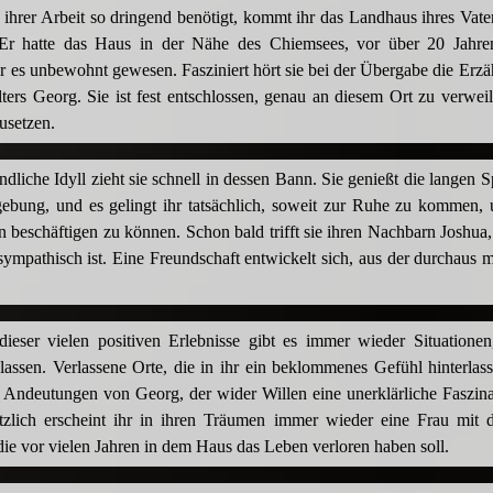
ihrer Arbeit so dringend benötigt, kommt ihr das Landhaus ihres Vate
Er hatte das Haus in der Nähe des Chiemsees, vor über 20 Jahren 
 es unbewohnt gewesen. Fasziniert hört sie bei der Übergabe die Erz
ers Georg. Sie ist fest entschlossen, genau an diesem Ort zu verwei
zusetzen.
ndliche Idyll zieht sie schnell in dessen Bann. Sie genießt die langen 
ebung, und es gelingt ihr tatsächlich, soweit zur Ruhe zu kommen, 
n beschäftigen zu können. Schon bald trifft sie ihren Nachbarn Joshua,
ympathisch ist. Eine Freundschaft entwickelt sich, aus der durchaus
dieser vielen positiven Erlebnisse gibt es immer wieder Situationen
lassen. Verlassene Orte, die in ihr ein beklommenes Gefühl hinterlas
n Andeutungen von Georg, der wider Willen eine unerklärliche Faszina
ötzlich erscheint ihr in ihren Träumen immer wieder eine Frau mi
die vor vielen Jahren in dem Haus das Leben verloren haben soll.