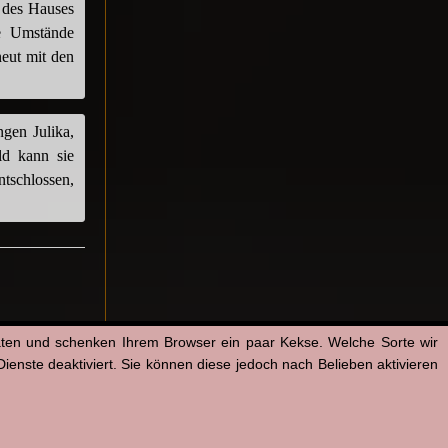
e des Hauses
die Umstände
neut mit den
gen Julika,
ld kann sie
ntschlossen,
aten und schenken Ihrem Browser ein paar Kekse. Welche Sorte wir
enste deaktiviert. Sie können diese jedoch nach Belieben aktivieren
imi
|
Laura Thies
|