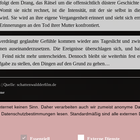
 folgt dem Drang, das Rätsel um die offensichtlich düstere Geschicht
omit sie nicht rechnet, ist die Intensität, mit der sie selbst in 
wird. Sie wird an ihre eigene Vergangenheit erinnert und sieht sich er
rinnerungen an den Tod ihrer Mutter konfrontiert.
verdrängt geglaubte Gefühle kommen wieder ans Tageslicht und zwin
hnen auseinanderzusetzen. Die Ereignisse überschlagen sich, und ba
Feind nicht mehr unterscheiden. Dennoch bleibt sie weiterhin fest e
ufgabe zu stellen, den Dingen auf den Grund zu gehen…
 | Quelle: schattenwaldderfilm.de
lme
nternet keinen Sinn. Daher verarbeiten auch wir zumeist anonyme D
py
Email
WhatsApp
Facebook
X
Tumblr
Pinterest
Teilen
n Datenschutzbestimmungen lesen. Standardmäßig sind alle externen Di
nk
|
88 min
|
ab 12 Jahre
|
DE
|
Dieter Schleip
|
Drama
|
Film
|
Gabriel Raab
|
Josephine Ehlert
|
Kr
Essenziell
Externe Dienste
us Ilschner
|
März
|
Schattenwald
|
Tim Bergmann