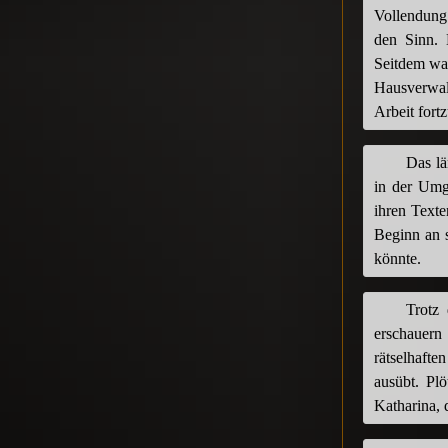
Vollendung 
den Sinn. 
Seitdem war
Hausverwalt
Arbeit fort
Das lä
in der Umg
ihren Texte
Beginn an s
könnte.
Trotz 
erschauern 
rätselhafte
ausübt. Pl
Katharina, 