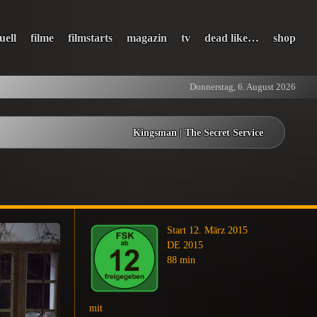
uell
filme
filmstarts
magazin
tv
dead like…
shop
Donnerstag, 6. August 2026
Kingsman | The Secret Service
Start 12. März 2015
DE 2015
88 min
mit