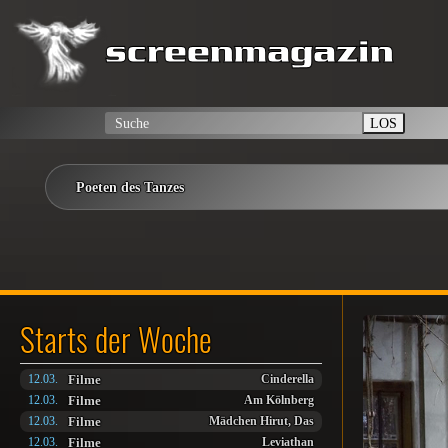
LOS
Poeten des Tanzes
Starts der Woche
Filme
12.03.
Cinderella
Filme
12.03.
Am Kölnberg
Filme
12.03.
Mädchen Hirut, Das
Filme
12.03.
Leviathan