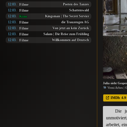
Filme
12.03.
Poeten des Tanzes
Filme
12.03.
Schattenwald
Kino
12.03.
Kingsman | The Secret Service
Filme
12.03.
die Trauzeugen AG
Filme
12.03.
Von jetzt an kein Zurück
Filme
12.03.
Salam | Die Reise zum Frühling
Filme
12.03.
Willkommen auf Deutsch
Julia sieht Gespen
Vreni Arbes | 
IMDb
4.9
Die j
unmotiviert
arbeitet, e