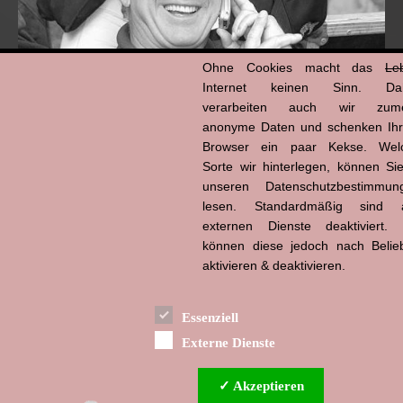
Ohne Cookies macht das
Le
Internet keinen Sinn. Da
verarbeiten auch wir zume
anonyme Daten und schenken Ih
Browser ein paar Kekse. Wel
Hans-Jürgen Tögel
Sorte wir hinterlegen, können Sie
dead like...
(1941–2026)
unseren Datenschutzbestimmun
lesen. Standardmäßig sind a
externen Dienste deaktiviert. 
können diese jedoch nach Belie
aktivieren & deaktivieren.
Essenziell
Externe Dienste
✓ Akzeptieren