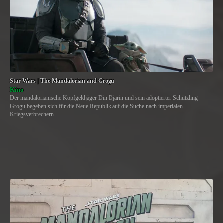
Star Wars | The Mandalorian and Grogu
Kino
Der mandalorianische Kopfgeldjäger Din Djarin und sein adoptierter Schützling
Grogu begeben sich für die Neue Republik auf die Suche nach imperialen
Kriegsverbrechern.