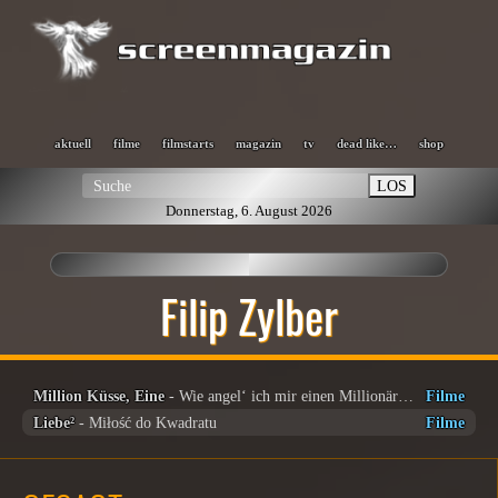
aktuell
filme
filmstarts
magazin
tv
dead like…
shop
LOS
Donnerstag, 6. August 2026
Filip Zylber
Million Küsse, Eine
- Wie angel‘ ich mir einen Millionär? Jak poslubic Milionera
Filme
Liebe²
- Miłość do Kwadratu
Filme