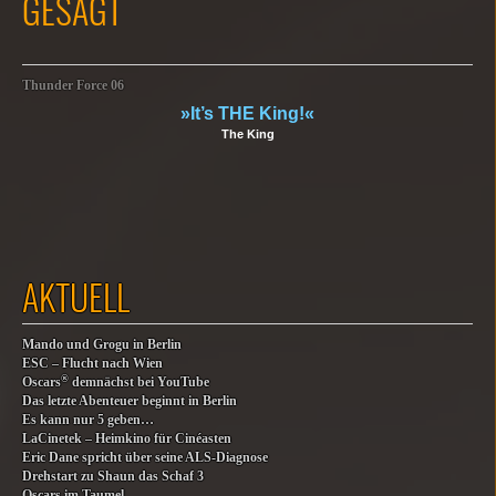
GESAGT
Thunder Force 06
»It’s THE King!«
The King
AKTUELL
Mando und Grogu in Berlin
ESC – Flucht nach Wien
®
Oscars
demnächst bei YouTube
Das letzte Abenteuer beginnt in Berlin
Es kann nur 5 geben…
LaCinetek – Heimkino für Cinéasten
Eric Dane spricht über seine ALS-Diagnose
Drehstart zu Shaun das Schaf 3
Oscars im Taumel