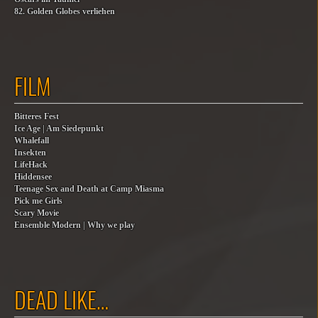
82. Golden Globes verliehen
FILM
Bitteres Fest
Ice Age | Am Siedepunkt
Whalefall
Insekten
LifeHack
Hiddensee
Teenage Sex and Death at Camp Miasma
Pick me Girls
Scary Movie
Ensemble Modern | Why we play
DEAD LIKE…