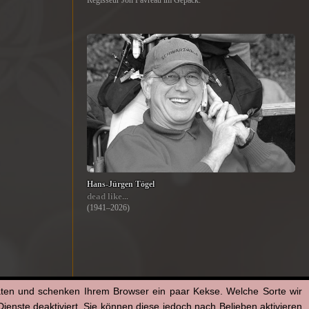
Regisseur Jon Favreau im Gepäck.
Hans-Jürgen Tögel
dead like...
(1941–2026)
aten und schenken Ihrem Browser ein paar Kekse. Welche Sorte wir
enste deaktiviert. Sie können diese jedoch nach Belieben aktivieren