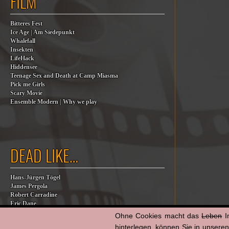
FILM
Bitteres Fest
Ice Age | Am Siedepunkt
Whalefall
Insekten
LifeHack
Hiddensee
Teenage Sex and Death at Camp Miasma
Pick me Girls
Scary Movie
Ensemble Modern | Why we play
DEAD LIKE…
Hans-Jürgen Tögel
James Pergola
Robert Carradine
Eric Dane
Jesse Jackson
Ohne Cookies macht das
Leben
I
Billy Steinberg
hinterlegen, können Sie in unsere