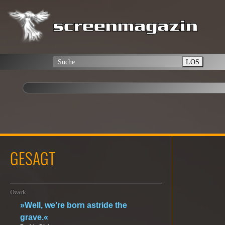
LOS
GESAGT
Ozark
»Well, we’re born astride the
grave.«