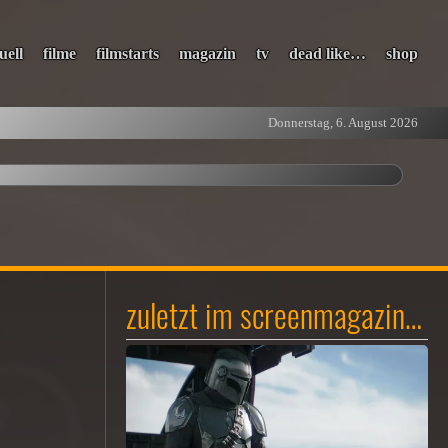
uell
filme
filmstarts
magazin
tv
dead like…
shop
Donnerstag, 6. August 2026
zuletzt im screenmagazin…