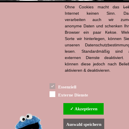
Ohne Cookies macht das
Le
Internet keinen Sinn. Da
verarbeiten auch wir zume
anonyme Daten und schenken Ih
Browser ein paar Kekse. Wel
Hans-Jürgen Tögel
Sorte wir hinterlegen, können Sie
dead like...
(1941–2026)
unseren Datenschutzbestimmun
lesen. Standardmäßig sind a
externen Dienste deaktiviert. 
können diese jedoch nach Belie
aktivieren & deaktivieren.
Essenziell
Externe Dienste
✓ Akzeptieren
Auswahl speichern