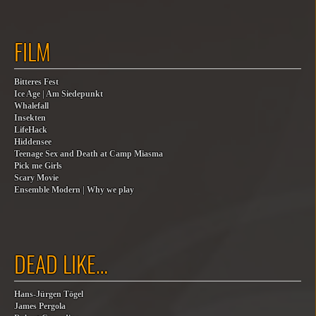
FILM
Bitteres Fest
Ice Age | Am Siedepunkt
Whalefall
Insekten
LifeHack
Hiddensee
Teenage Sex and Death at Camp Miasma
Pick me Girls
Scary Movie
Ensemble Modern | Why we play
DEAD LIKE…
Hans-Jürgen Tögel
James Pergola