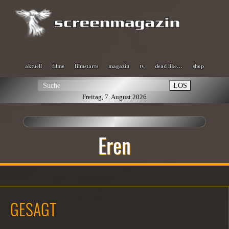
aktuell
filme
filmstarts
magazin
tv
dead like…
shop
LOS
Freitag, 7. August 2026
Eren
GESAGT