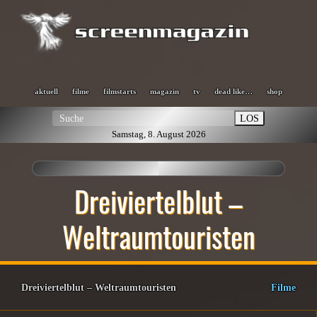
aktuell
filme
filmstarts
magazin
tv
dead like…
shop
LOS
Samstag, 8. August 2026
Dreiviertelblut –
Weltraumtouristen
Dreiviertelblut – Weltraumtouristen
Filme