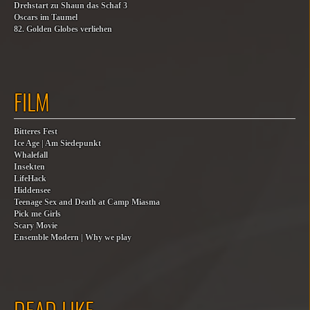
Drehstart zu Shaun das Schaf 3
Oscars im Taumel
82. Golden Globes verliehen
FILM
Bitteres Fest
Ice Age | Am Siedepunkt
Whalefall
Insekten
LifeHack
Hiddensee
Teenage Sex and Death at Camp Miasma
Pick me Girls
Scary Movie
Ensemble Modern | Why we play
DEAD LIKE…