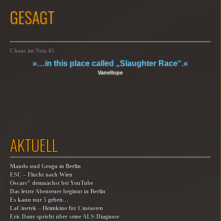
GESAGT
Chaos im Netz 05
»…in this place called „Slaughter Race“.«
Vanellope
AKTUELL
Mando und Grogu in Berlin
ESC – Flucht nach Wien
®
Oscars
demnächst bei YouTube
Das letzte Abenteuer beginnt in Berlin
Es kann nur 5 geben…
LaCinetek – Heimkino für Cinéasten
Eric Dane spricht über seine ALS-Diagnose