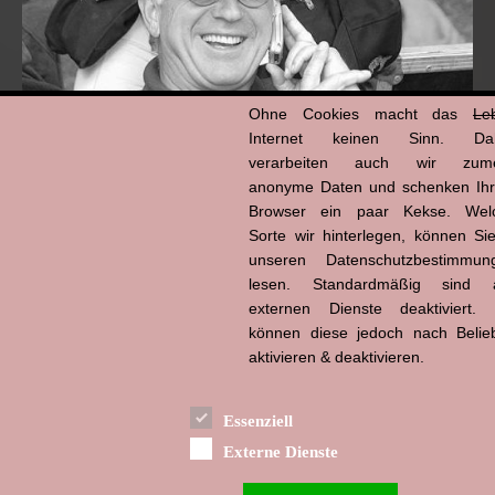
Ohne Cookies macht das
Le
Internet keinen Sinn. Da
verarbeiten auch wir zume
anonyme Daten und schenken Ih
Browser ein paar Kekse. Wel
Hans-Jürgen Tögel
dead like...
Sorte wir hinterlegen, können Sie
(1941–2026)
unseren Datenschutzbestimmun
lesen. Standardmäßig sind a
externen Dienste deaktiviert. 
können diese jedoch nach Belie
aktivieren & deaktivieren.
Essenziell
Externe Dienste