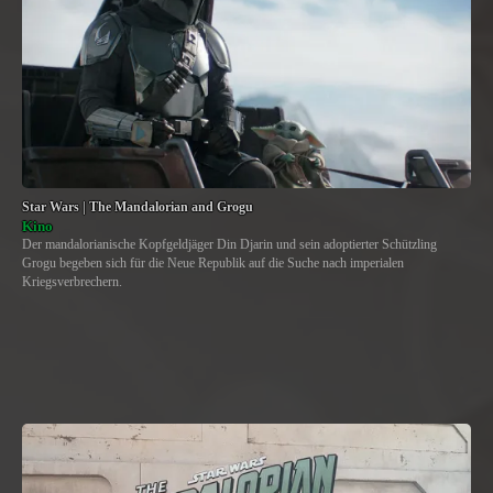
Star Wars | The Mandalorian and Grogu
Kino
Der mandalorianische Kopfgeldjäger Din Djarin und sein adoptierter Schützling
Grogu begeben sich für die Neue Republik auf die Suche nach imperialen
Kriegsverbrechern.