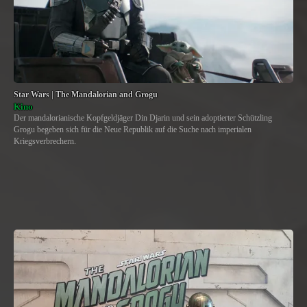
Star Wars | The Mandalorian and Grogu
Kino
Der mandalorianische Kopfgeldjäger Din Djarin und sein adoptierter Schützling
Grogu begeben sich für die Neue Republik auf die Suche nach imperialen
Kriegsverbrechern.