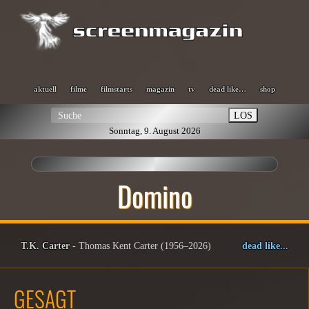
aktuell
filme
filmstarts
magazin
tv
dead like…
shop
LOS
Sonntag, 9. August 2026
Domino
T.K. Carter
- Thomas Kent Carter (1956–2026)
dead like...
GESAGT