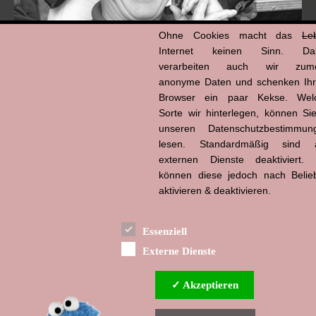
Ohne Cookies macht das
Le
Internet keinen Sinn. Da
verarbeiten auch wir zume
anonyme Daten und schenken Ih
Browser ein paar Kekse. Wel
Hans-Jürgen Tögel
Sorte wir hinterlegen, können Sie
dead like...
(1941–2026)
unseren Datenschutzbestimmun
lesen. Standardmäßig sind a
externen Dienste deaktiviert. 
können diese jedoch nach Belie
aktivieren & deaktivieren.
Essenziell
Externe Dienste
✓ Akzeptieren