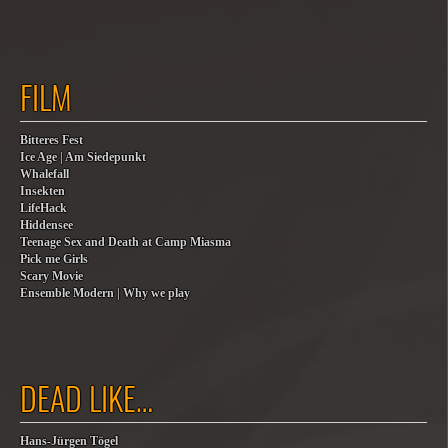
FILM
Bitteres Fest
Ice Age | Am Siedepunkt
Whalefall
Insekten
LifeHack
Hiddensee
Teenage Sex and Death at Camp Miasma
Pick me Girls
Scary Movie
Ensemble Modern | Why we play
DEAD LIKE…
Hans-Jürgen Tögel