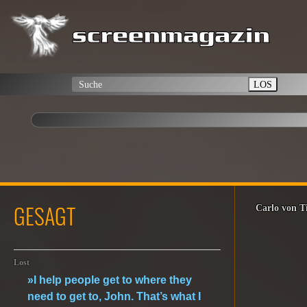
LOS
GESAGT
Carlo von 
Lost
»I help people get to where they
need to get to, John. That’s what I