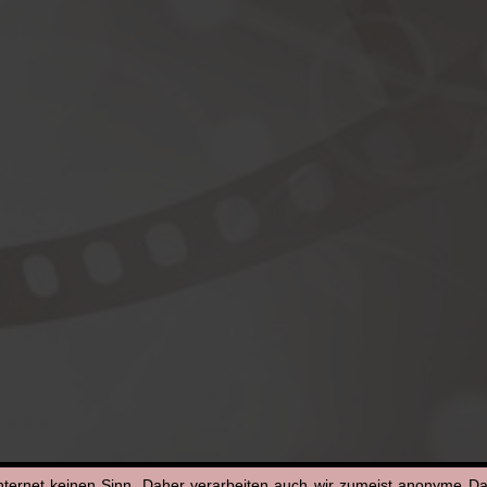
nternet keinen Sinn. Daher verarbeiten auch wir zumeist anonyme D