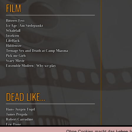
FILM
Bitteres Fest
Ice Age | Am Siedepunkt
Whalefall
Insekten
LifeHack
Hiddensee
Teenage Sex and Death at Camp Miasma
Pick me Girls
Scary Movie
Ensemble Modern | Why we play
DEAD LIKE…
Hans-Jürgen Tögel
James Pergola
Robert Carradine
Eric Dane
Jesse Jackson
Ohne Cookies macht das
Leben
I