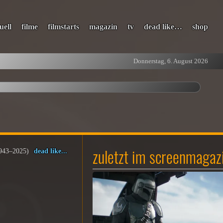
uell
filme
filmstarts
magazin
tv
dead like…
shop
Donnerstag, 6. August 2026
zuletzt im screenmagaz
1943–2025)
dead like...