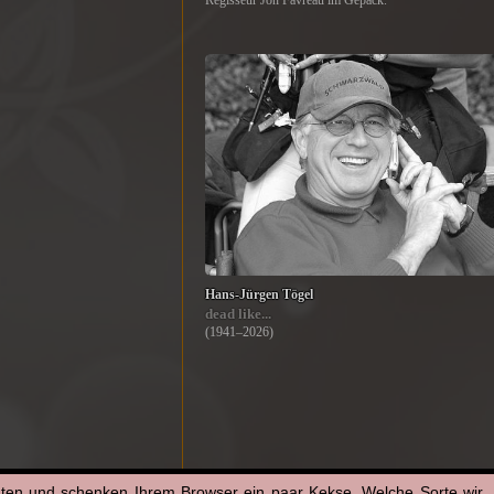
Regisseur Jon Favreau im Gepäck.
Hans-Jürgen Tögel
dead like...
(1941–2026)
aten und schenken Ihrem Browser ein paar Kekse. Welche Sorte wir