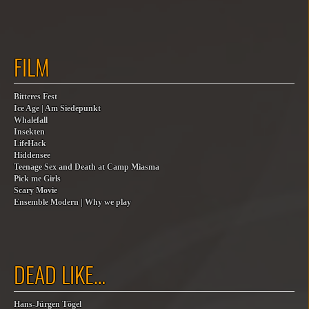
FILM
Bitteres Fest
Ice Age | Am Siedepunkt
Whalefall
Insekten
LifeHack
Hiddensee
Teenage Sex and Death at Camp Miasma
Pick me Girls
Scary Movie
Ensemble Modern | Why we play
DEAD LIKE…
Hans-Jürgen Tögel