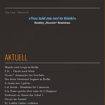
Top Gun | Maverick
»You told me
not
to think!«
Bradley „Rooster“ Bradshaw
AKTUELL
Mando und Grogu in Berlin
ESC – Flucht nach Wien
®
Oscars
demnächst bei YouTube
Das letzte Abenteuer beginnt in Berlin
Es kann nur 5 geben…
LaCinetek – Heimkino für Cinéasten
Eric Dane spricht über seine ALS-Diagnose
Drehstart zu Shaun das Schaf 3
Oscars im Taumel
82. Golden Globes verliehen