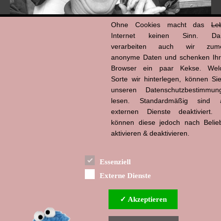
Ohne Cookies macht das
Le
Internet keinen Sinn. Da
verarbeiten auch wir zume
anonyme Daten und schenken Ih
Browser ein paar Kekse. Wel
Hans-Jürgen Tögel
Sorte wir hinterlegen, können Sie
dead like...
(1941–2026)
unseren Datenschutzbestimmun
lesen. Standardmäßig sind a
externen Dienste deaktiviert. 
können diese jedoch nach Belie
aktivieren & deaktivieren.
Essenziell
Externe Dienste
✓ Akzeptieren