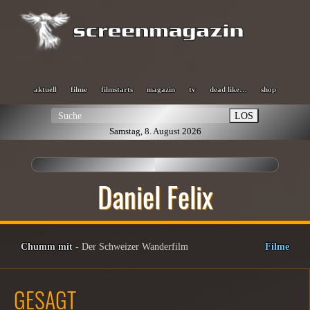
aktuell
filme
filmstarts
magazin
tv
dead like…
shop
LOS
Samstag, 8. August 2026
Daniel Felix
Chumm mit
- Der Schweizer Wanderfilm
Filme
GESAGT