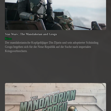
Star Wars | The Mandalorian and Grogu
Kino
Der mandalorianische Kopfgeldjäger Din Djarin und sein adoptierter Schützling
Grogu begeben sich für die Neue Republik auf die Suche nach imperialen
Kriegsverbrechern.