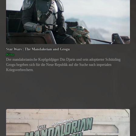
Star Wars | The Mandalorian and Grogu
Kino
Der mandalorianische Kopfgeldjäger Din Djarin und sein adoptierter Schützling
Grogu begeben sich für die Neue Republik auf die Suche nach imperialen
Kriegsverbrechern.