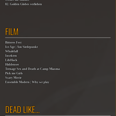
82. Golden Globes verliehen
FILM
Bitteres Fest
Ice Age | Am Siedepunkt
Whalefall
Insekten
LifeHack
Hiddensee
Teenage Sex and Death at Camp Miasma
Pick me Girls
Scary Movie
Ensemble Modern | Why we play
DEAD LIKE…