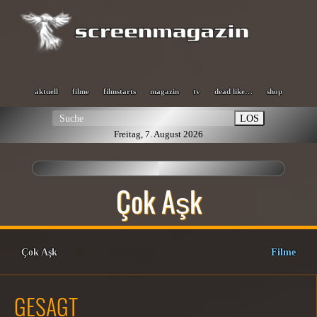
aktuell
filme
filmstarts
magazin
tv
dead like…
shop
LOS
Freitag, 7. August 2026
Çok Aşk
Çok Aşk
Filme
GESAGT