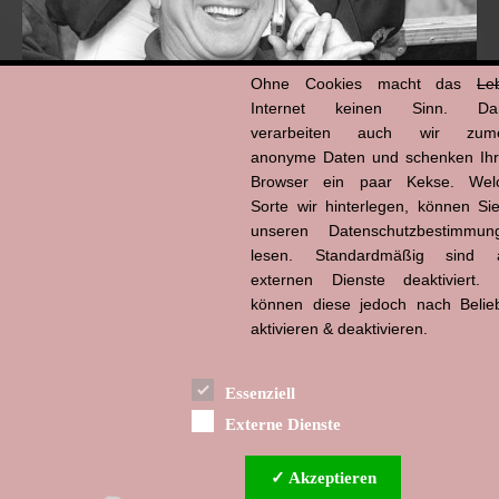
Ohne Cookies macht das
Le
Internet keinen Sinn. Da
verarbeiten auch wir zume
anonyme Daten und schenken Ih
Browser ein paar Kekse. Wel
Hans-Jürgen Tögel
Sorte wir hinterlegen, können Sie
dead like...
(1941–2026)
unseren Datenschutzbestimmun
lesen. Standardmäßig sind a
externen Dienste deaktiviert. 
können diese jedoch nach Belie
aktivieren & deaktivieren.
Essenziell
Externe Dienste
✓ Akzeptieren