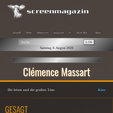
aktuell
filme
filmstarts
magazin
tv
dead like…
shop
LOS
Samstag, 8. August 2026
Clémence Massart
Die leisen und die großen Töne
Kino
GESAGT