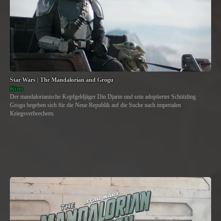
Star Wars | The Mandalorian and Grogu
Kino
Der mandalorianische Kopfgeldjäger Din Djarin und sein adoptierter Schützling
Grogu begeben sich für die Neue Republik auf die Suche nach imperialen
Kriegsverbrechern.