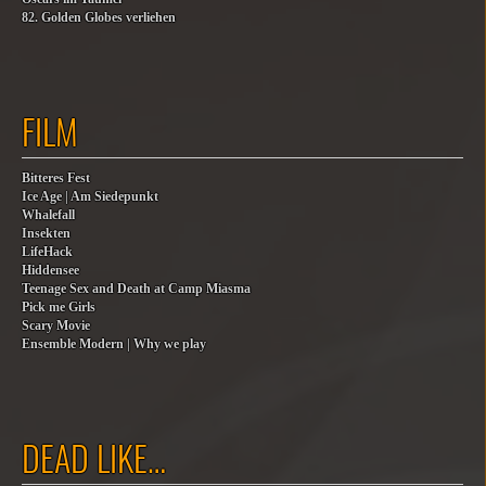
82. Golden Globes verliehen
FILM
Bitteres Fest
Ice Age | Am Siedepunkt
Whalefall
Insekten
LifeHack
Hiddensee
Teenage Sex and Death at Camp Miasma
Pick me Girls
Scary Movie
Ensemble Modern | Why we play
DEAD LIKE…