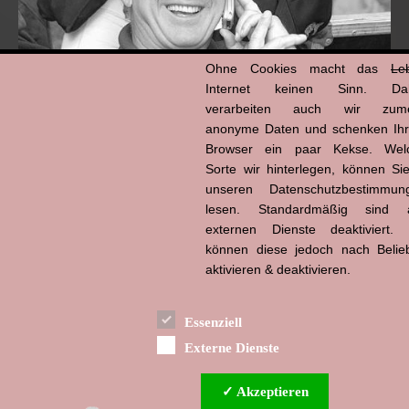
Ohne Cookies macht das
Le
Internet keinen Sinn. Da
verarbeiten auch wir zume
anonyme Daten und schenken Ih
Browser ein paar Kekse. Wel
Hans-Jürgen Tögel
Sorte wir hinterlegen, können Sie
dead like...
(1941–2026)
unseren Datenschutzbestimmun
lesen. Standardmäßig sind a
externen Dienste deaktiviert. 
können diese jedoch nach Belie
aktivieren & deaktivieren.
Essenziell
Externe Dienste
✓ Akzeptieren