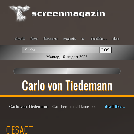
aktuell
filme
filmstarts
magazin
tv
dead like…
shop
LOS
Montag, 10. August 2026
Carlo von Tiedemann
Carlo von Tiedemann
- Carl Ferdinand Hanns-Joachim Franz-Friedrich von Tiedemann (1943–2025)
dead like...
GESAGT