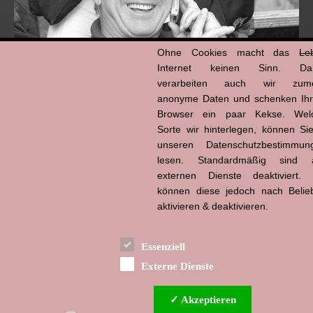
Ohne Cookies macht das
Le
Internet keinen Sinn. Da
verarbeiten auch wir zume
anonyme Daten und schenken Ih
Browser ein paar Kekse. Wel
Hans-Jürgen Tögel
Sorte wir hinterlegen, können Sie
dead like...
(1941–2026)
unseren Datenschutzbestimmun
lesen. Standardmäßig sind a
externen Dienste deaktiviert. 
können diese jedoch nach Belie
aktivieren & deaktivieren.
Essenziell
Externe Dienste
✓ Akzeptieren