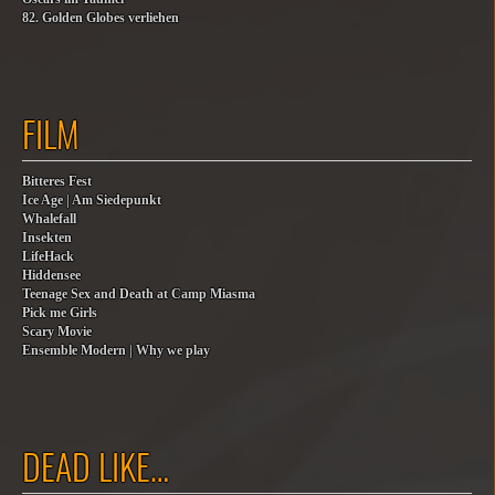
82. Golden Globes verliehen
FILM
Bitteres Fest
Ice Age | Am Siedepunkt
Whalefall
Insekten
LifeHack
Hiddensee
Teenage Sex and Death at Camp Miasma
Pick me Girls
Scary Movie
Ensemble Modern | Why we play
DEAD LIKE…