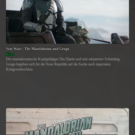
Star Wars | The Mandalorian and Grogu
Kino
Der mandalorianische Kopfgeldjäger Din Djarin und sein adoptierter Schützling
Grogu begeben sich für die Neue Republik auf die Suche nach imperialen
Kriegsverbrechern.