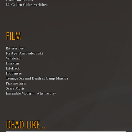
82. Golden Globes verliehen
FILM
Bitteres Fest
Ice Age | Am Siedepunkt
Whalefall
Insekten
LifeHack
Hiddensee
Teenage Sex and Death at Camp Miasma
Pick me Girls
Scary Movie
Ensemble Modern | Why we play
DEAD LIKE…