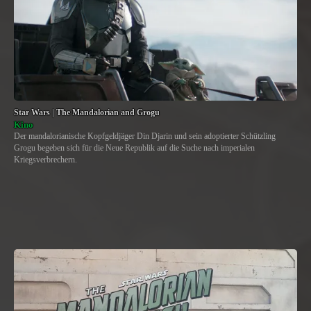
Star Wars | The Mandalorian and Grogu
Kino
Der mandalorianische Kopfgeldjäger Din Djarin und sein adoptierter Schützling
Grogu begeben sich für die Neue Republik auf die Suche nach imperialen
Kriegsverbrechern.