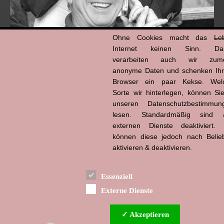
Ohne Cookies macht das
Le
Internet keinen Sinn. Da
verarbeiten auch wir zume
anonyme Daten und schenken Ih
Browser ein paar Kekse. Wel
Hans-Jürgen Tögel
Sorte wir hinterlegen, können Sie
dead like...
(1941–2026)
unseren Datenschutzbestimmun
lesen. Standardmäßig sind a
externen Dienste deaktiviert. 
können diese jedoch nach Belie
aktivieren & deaktivieren.
Essenziell
Externe Dienste
✓ Akzeptieren