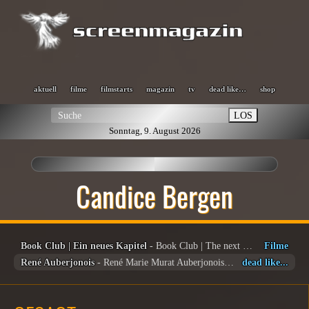
aktuell
filme
filmstarts
magazin
tv
dead like…
shop
LOS
Sonntag, 9. August 2026
Candice Bergen
Book Club | Ein neues Kapitel
- Book Club | The next Chapter
Filme
René Auberjonois
- René Marie Murat Auberjonois (1940 – 2019)
dead like...