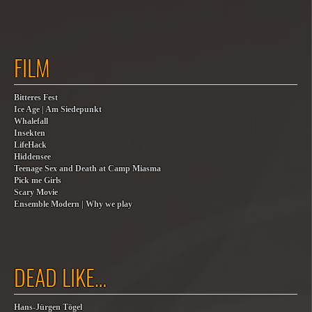
FILM
Bitteres Fest
Ice Age | Am Siedepunkt
Whalefall
Insekten
LifeHack
Hiddensee
Teenage Sex and Death at Camp Miasma
Pick me Girls
Scary Movie
Ensemble Modern | Why we play
DEAD LIKE…
Hans-Jürgen Tögel