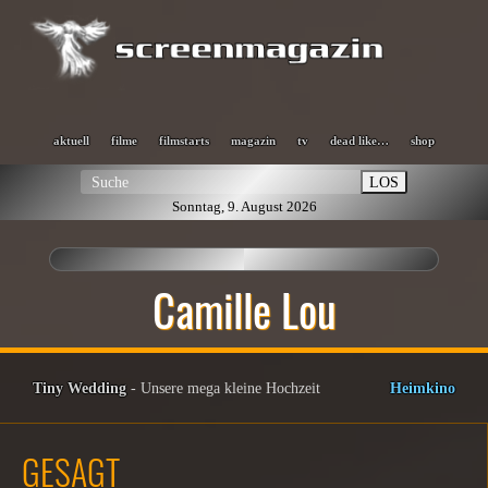
aktuell
filme
filmstarts
magazin
tv
dead like…
shop
LOS
Sonntag, 9. August 2026
Camille Lou
Tiny Wedding
- Unsere mega kleine Hochzeit
Heimkino
GESAGT