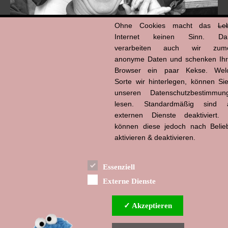
Ohne Cookies macht das
Le
Internet keinen Sinn. Da
verarbeiten auch wir zume
anonyme Daten und schenken Ih
Browser ein paar Kekse. Wel
Hans-Jürgen Tögel
Sorte wir hinterlegen, können Sie
dead like...
(1941–2026)
unseren Datenschutzbestimmun
lesen. Standardmäßig sind a
externen Dienste deaktiviert. 
können diese jedoch nach Belie
aktivieren & deaktivieren.
Essenziell
Externe Dienste
✓ Akzeptieren