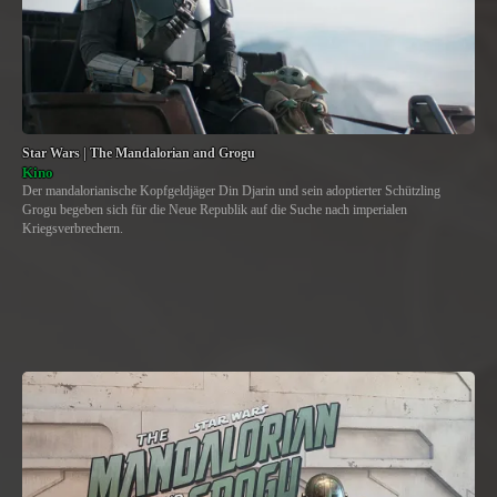
Star Wars | The Mandalorian and Grogu
Kino
Der mandalorianische Kopfgeldjäger Din Djarin und sein adoptierter Schützling
Grogu begeben sich für die Neue Republik auf die Suche nach imperialen
Kriegsverbrechern.