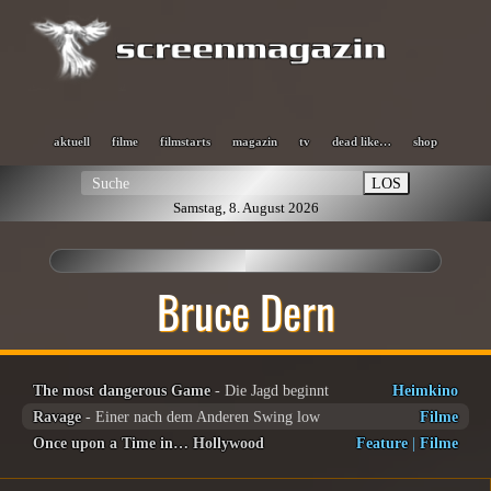
aktuell
filme
filmstarts
magazin
tv
dead like…
shop
LOS
Samstag, 8. August 2026
Bruce Dern
The most dangerous Game
- Die Jagd beginnt
Heimkino
Ravage
- Einer nach dem Anderen Swing low
Filme
Once upon a Time in… Hollywood
Feature
|
Filme