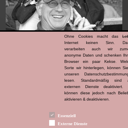
Ohne Cookies macht das
Le
Internet keinen Sinn. Da
verarbeiten auch wir zume
anonyme Daten und schenken Ih
Browser ein paar Kekse. Wel
Hans-Jürgen Tögel
dead like...
Sorte wir hinterlegen, können Sie
(1941–2026)
unseren Datenschutzbestimmun
lesen. Standardmäßig sind a
externen Dienste deaktiviert. 
können diese jedoch nach Belie
aktivieren & deaktivieren.
Essenziell
Externe Dienste