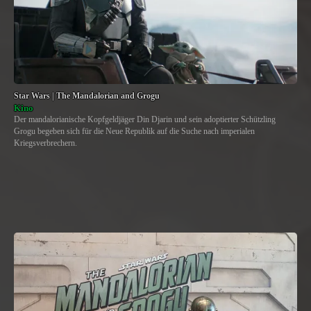
Star Wars | The Mandalorian and Grogu
Kino
Der mandalorianische Kopfgeldjäger Din Djarin und sein adoptierter Schützling
Grogu begeben sich für die Neue Republik auf die Suche nach imperialen
Kriegsverbrechern.