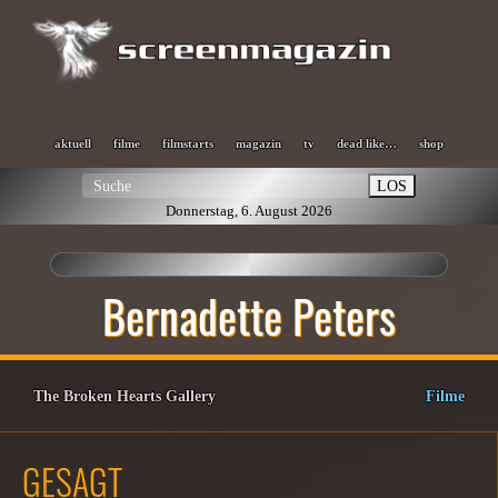
aktuell
filme
filmstarts
magazin
tv
dead like…
shop
LOS
Donnerstag, 6. August 2026
Bernadette Peters
The Broken Hearts Gallery
Filme
GESAGT