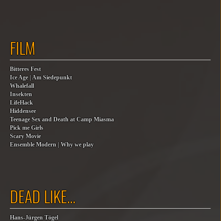
FILM
Bitteres Fest
Ice Age | Am Siedepunkt
Whalefall
Insekten
LifeHack
Hiddensee
Teenage Sex and Death at Camp Miasma
Pick me Girls
Scary Movie
Ensemble Modern | Why we play
DEAD LIKE…
Hans-Jürgen Tögel