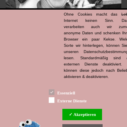
Ohne Cookies macht das
Le
Internet keinen Sinn. Da
verarbeiten auch wir zume
anonyme Daten und schenken Ih
Browser ein paar Kekse. Wel
Hans-Jürgen Tögel
Sorte wir hinterlegen, können Sie
dead like...
(1941–2026)
unseren Datenschutzbestimmun
lesen. Standardmäßig sind a
externen Dienste deaktiviert. 
können diese jedoch nach Belie
aktivieren & deaktivieren.
Essenziell
Externe Dienste
✓ Akzeptieren