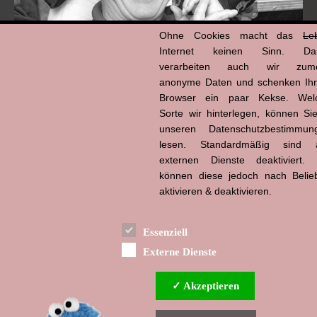
Ohne Cookies macht das
Le
Internet keinen Sinn. Da
verarbeiten auch wir zume
anonyme Daten und schenken Ih
Browser ein paar Kekse. Wel
Hans-Jürgen Tögel
Sorte wir hinterlegen, können Sie
dead like...
(1941–2026)
unseren Datenschutzbestimmun
lesen. Standardmäßig sind a
externen Dienste deaktiviert. 
können diese jedoch nach Belie
aktivieren & deaktivieren.
Essenziell
Externe Dienste
✓ Akzeptieren