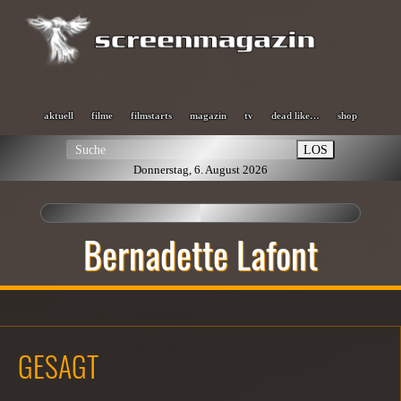
aktuell
filme
filmstarts
magazin
tv
dead like…
shop
LOS
Donnerstag, 6. August 2026
Bernadette Lafont
GESAGT