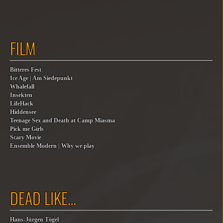
FILM
Bitteres Fest
Ice Age | Am Siedepunkt
Whalefall
Insekten
LifeHack
Hiddensee
Teenage Sex and Death at Camp Miasma
Pick me Girls
Scary Movie
Ensemble Modern | Why we play
DEAD LIKE…
Hans-Jürgen Tögel