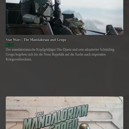
Star Wars | The Mandalorian and Grogu
Kino
Der mandalorianische Kopfgeldjäger Din Djarin und sein adoptierter Schützling
Grogu begeben sich für die Neue Republik auf die Suche nach imperialen
Kriegsverbrechern.