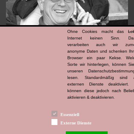
Ohne Cookies macht das
Le
Internet keinen Sinn. Da
verarbeiten auch wir zume
anonyme Daten und schenken Ih
Browser ein paar Kekse. Wel
Hans-Jürgen Tögel
dead like...
Sorte wir hinterlegen, können Sie
(1941–2026)
unseren Datenschutzbestimmun
lesen. Standardmäßig sind a
externen Dienste deaktiviert. 
können diese jedoch nach Belie
aktivieren & deaktivieren.
Essenziell
Externe Dienste