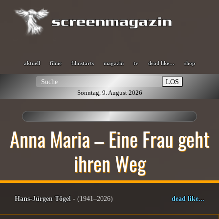
aktuell
filme
filmstarts
magazin
tv
dead like…
shop
LOS
Sonntag, 9. August 2026
Anna Maria – Eine Frau geht
ihren Weg
Hans-Jürgen Tögel
- (1941–2026)
dead like...