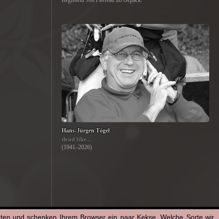
Regisseur Jon Favreau im Gepäck.
Hans-Jürgen Tögel
dead like...
(1941–2026)
aten und schenken Ihrem Browser ein paar Kekse. Welche Sorte wir