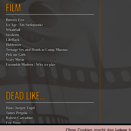
FILM
Bitteres Fest
Ice Age | Am Siedepunkt
Whalefall
Insekten
LifeHack
Hiddensee
Teenage Sex and Death at Camp Miasma
Pick me Girls
Scary Movie
Ensemble Modern | Why we play
DEAD LIKE…
Hans-Jürgen Tögel
James Pergola
Robert Carradine
Eric Dane
Jesse Jackson
Ohne Cookies macht das
Leben
I