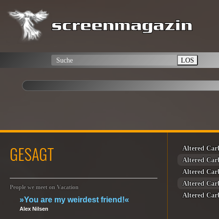
LOS
GESAGT
Altered Car
Altered Car
Altered Car
Altered Car
People we meet on Vacation
Altered Car
»You are my weirdest friend!«
Alex Nilsen