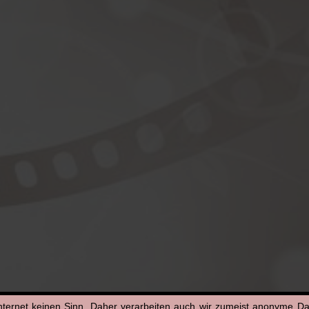
nternet keinen Sinn. Daher verarbeiten auch wir zumeist anonyme D