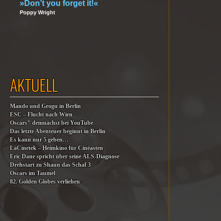
»Don’t you forget it!«
Poppy Wright
AKTUELL
Mando und Grogu in Berlin
ESC – Flucht nach Wien
®
Oscars
demnächst bei YouTube
Das letzte Abenteuer beginnt in Berlin
Es kann nur 5 geben…
LaCinetek – Heimkino für Cinéasten
Eric Dane spricht über seine ALS-Diagnose
Drehstart zu Shaun das Schaf 3
Oscars im Taumel
82. Golden Globes verliehen