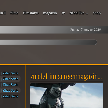
uell
filme
filmstarts
magazin
tv
dead like…
shop
Freitag, 7. August 2026
zuletzt im screenmagazin…
|
Zitat Serie
|
Zitat Serie
|
Zitat Serie
|
Zitat Serie
|
Zitat Serie