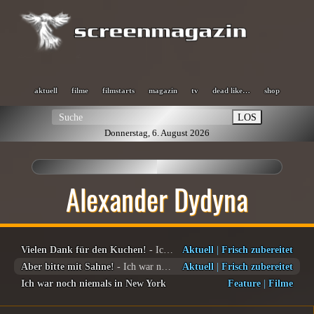
aktuell
filme
filmstarts
magazin
tv
dead like…
shop
LOS
Donnerstag, 6. August 2026
Alexander Dydyna
Vielen Dank für den Kuchen!
- Ich war noch niemals in New York
Aktuell
|
Frisch zubereitet
Aber bitte mit Sahne!
- Ich war noch niemals in New York
Aktuell
|
Frisch zubereitet
Ich war noch niemals in New York
Feature
|
Filme