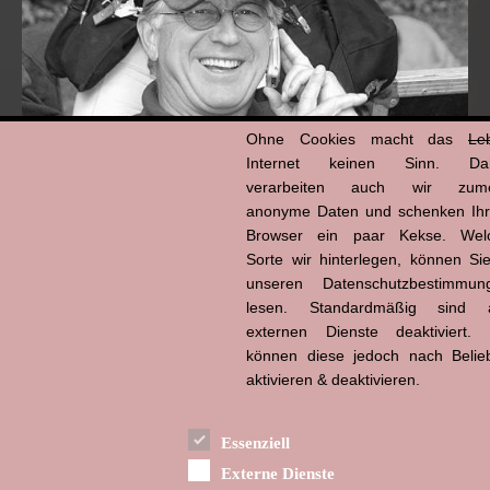
Ohne Cookies macht das
Le
Internet keinen Sinn. Da
verarbeiten auch wir zume
anonyme Daten und schenken Ih
Browser ein paar Kekse. Wel
Hans-Jürgen Tögel
dead like...
Sorte wir hinterlegen, können Sie
(1941–2026)
unseren Datenschutzbestimmun
lesen. Standardmäßig sind a
externen Dienste deaktiviert. 
können diese jedoch nach Belie
aktivieren & deaktivieren.
Essenziell
Externe Dienste