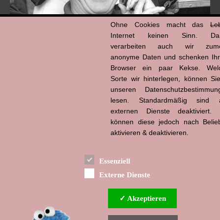
Ohne Cookies macht das
Le
Internet keinen Sinn. Da
verarbeiten auch wir zume
anonyme Daten und schenken Ih
Browser ein paar Kekse. Wel
Hans-Jürgen Tögel
Sorte wir hinterlegen, können Sie
dead like...
(1941–2026)
unseren Datenschutzbestimmun
lesen. Standardmäßig sind a
externen Dienste deaktiviert. 
können diese jedoch nach Belie
aktivieren & deaktivieren.
Essenziell
Externe Dienste
✓ Akzeptieren