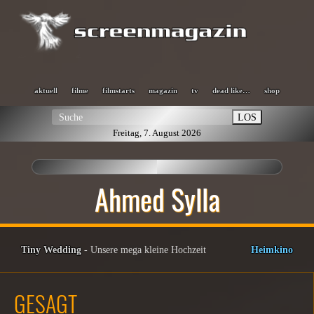
aktuell
filme
filmstarts
magazin
tv
dead like…
shop
LOS
Freitag, 7. August 2026
Ahmed Sylla
Tiny Wedding
- Unsere mega kleine Hochzeit
Heimkino
GESAGT