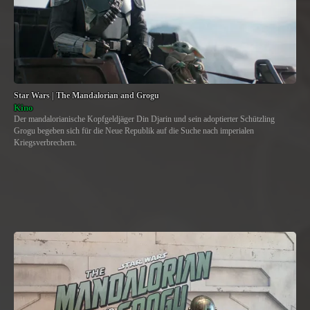
Star Wars | The Mandalorian and Grogu
Kino
Der mandalorianische Kopfgeldjäger Din Djarin und sein adoptierter Schützling
Grogu begeben sich für die Neue Republik auf die Suche nach imperialen
Kriegsverbrechern.