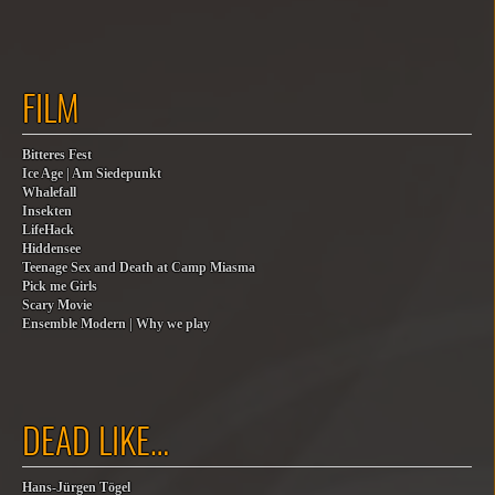
FILM
Bitteres Fest
Ice Age | Am Siedepunkt
Whalefall
Insekten
LifeHack
Hiddensee
Teenage Sex and Death at Camp Miasma
Pick me Girls
Scary Movie
Ensemble Modern | Why we play
DEAD LIKE…
Hans-Jürgen Tögel