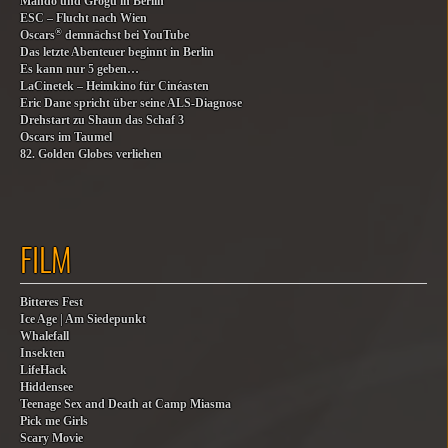
Mando und Grogu in Berlin
ESC – Flucht nach Wien
®
Oscars
demnächst bei YouTube
Das letzte Abenteuer beginnt in Berlin
Es kann nur 5 geben…
LaCinetek – Heimkino für Cinéasten
Eric Dane spricht über seine ALS-Diagnose
Drehstart zu Shaun das Schaf 3
Oscars im Taumel
82. Golden Globes verliehen
FILM
Bitteres Fest
Ice Age | Am Siedepunkt
Whalefall
Insekten
LifeHack
Hiddensee
Teenage Sex and Death at Camp Miasma
Pick me Girls
Scary Movie