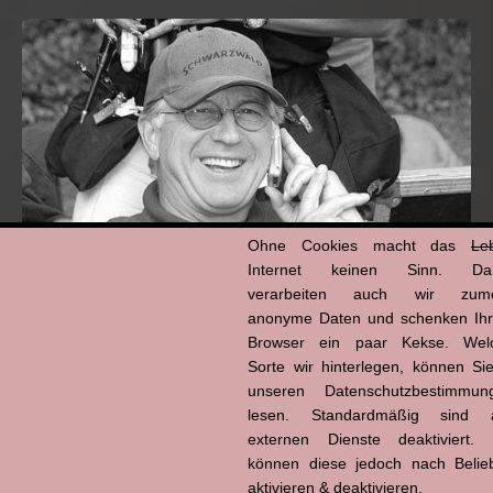
Ohne Cookies macht das
Le
Internet keinen Sinn. Da
verarbeiten auch wir zume
anonyme Daten und schenken Ih
Hans-Jürgen Tögel
Browser ein paar Kekse. Wel
dead like...
Sorte wir hinterlegen, können Sie
(1941–2026)
unseren Datenschutzbestimmun
lesen. Standardmäßig sind a
externen Dienste deaktiviert. 
können diese jedoch nach Belie
aktivieren & deaktivieren.