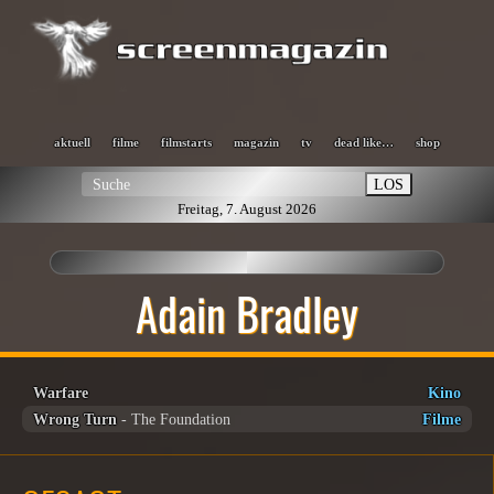
aktuell
filme
filmstarts
magazin
tv
dead like…
shop
LOS
Freitag, 7. August 2026
Adain Bradley
Warfare
Kino
Wrong Turn
- The Foundation
Filme