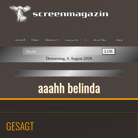
aktuell
filme
filmstarts
magazin
tv
dead like…
shop
LOS
Donnerstag, 6. August 2026
aaahh belinda
GESAGT