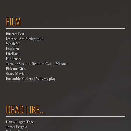
FILM
Bitteres Fest
Ice Age | Am Siedepunkt
Whalefall
Insekten
LifeHack
Hiddensee
Teenage Sex and Death at Camp Miasma
Pick me Girls
Scary Movie
Ensemble Modern | Why we play
DEAD LIKE…
Hans-Jürgen Tögel
James Pergola