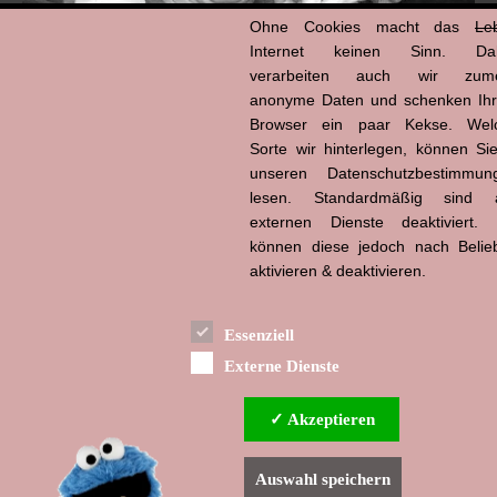
Ohne Cookies macht das
Le
Internet keinen Sinn. Da
verarbeiten auch wir zume
anonyme Daten und schenken Ih
Browser ein paar Kekse. Wel
Hans-Jürgen Tögel
Sorte wir hinterlegen, können Sie
dead like...
(1941–2026)
unseren Datenschutzbestimmun
lesen. Standardmäßig sind a
externen Dienste deaktiviert. 
können diese jedoch nach Belie
aktivieren & deaktivieren.
Essenziell
Externe Dienste
✓ Akzeptieren
Auswahl speichern