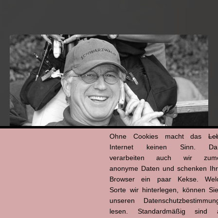
Ohne Cookies macht das
Le
Internet keinen Sinn. Da
verarbeiten auch wir zume
anonyme Daten und schenken Ih
Hans-Jürgen Tögel
Browser ein paar Kekse. Wel
dead like...
Sorte wir hinterlegen, können Sie
(1941–2026)
unseren Datenschutzbestimmun
lesen. Standardmäßig sind a