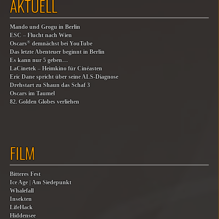
AKTUELL
Mando und Grogu in Berlin
ESC – Flucht nach Wien
®
Oscars
demnächst bei YouTube
Das letzte Abenteuer beginnt in Berlin
Es kann nur 5 geben…
LaCinetek – Heimkino für Cinéasten
Eric Dane spricht über seine ALS-Diagnose
Drehstart zu Shaun das Schaf 3
Oscars im Taumel
82. Golden Globes verliehen
FILM
Bitteres Fest
Ice Age | Am Siedepunkt
Whalefall
Insekten
LifeHack
Hiddensee