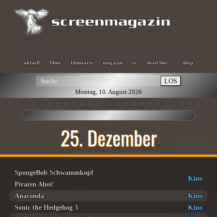
aktuell
filme
filmstarts
magazin
tv
dead like…
shop
LOS
Montag, 10. August 2026
25. Dezember
SpongeBob Schwammkopf
Kino
Piraten Ahoi!
Anaconda
Kino
Sonic the Hedgehog 3
Kino