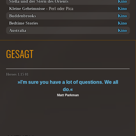
Stella und der Stern des Orients
Kino
Kleine Geheimnisse
- Perl oder Pica
Kino
Buddenbrooks
Kino
Bedtime Stories
Kino
Australia
Kino
GESAGT
Heroes 1.15 01
»I’m sure you have a lot of questions. We all
do.«
Matt Parkman