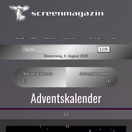
aktuell
filme
filmstarts
magazin
tv
dead like…
shop
LOS
Donnerstag, 6. August 2026
Adventskalender
Adventskalender
12
14
Adventskalender
13