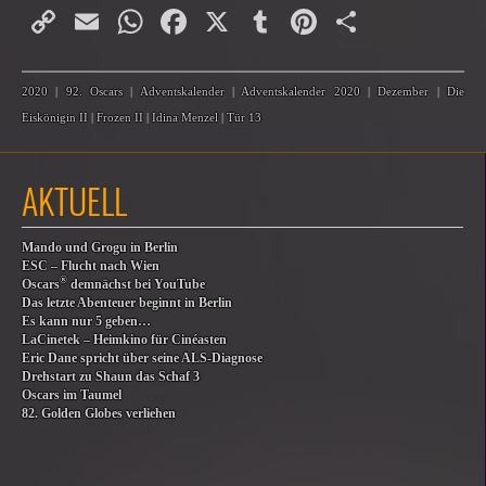
Copy
Email
WhatsApp
Facebook
X
Tumblr
Pinterest
Teilen
Link
2020
|
92. Oscars
|
Adventskalender
|
Adventskalender 2020
|
Dezember
|
Die
Eiskönigin II
|
Frozen II
|
Idina Menzel
|
Tür 13
AKTUELL
Mando und Grogu in Berlin
ESC – Flucht nach Wien
®
Oscars
demnächst bei YouTube
Das letzte Abenteuer beginnt in Berlin
Es kann nur 5 geben…
LaCinetek – Heimkino für Cinéasten
Eric Dane spricht über seine ALS-Diagnose
Drehstart zu Shaun das Schaf 3
Oscars im Taumel
82. Golden Globes verliehen