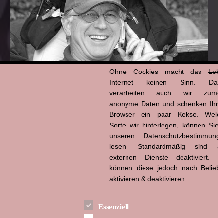
Ohne Cookies macht das
Le
Internet keinen Sinn. Da
verarbeiten auch wir zume
anonyme Daten und schenken Ih
Browser ein paar Kekse. Wel
Hans-Jürgen Tögel
dead like...
Sorte wir hinterlegen, können Sie
(1941–2026)
unseren Datenschutzbestimmun
lesen. Standardmäßig sind a
externen Dienste deaktiviert. 
können diese jedoch nach Belie
aktivieren & deaktivieren.
Essenziell