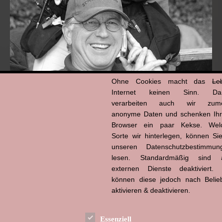
Ohne Cookies macht das
Le
Internet keinen Sinn. Da
verarbeiten auch wir zume
anonyme Daten und schenken Ih
Browser ein paar Kekse. Wel
Hans-Jürgen Tögel
dead like...
Sorte wir hinterlegen, können Sie
(1941–2026)
unseren Datenschutzbestimmun
lesen. Standardmäßig sind a
externen Dienste deaktiviert. 
können diese jedoch nach Belie
aktivieren & deaktivieren.
Essenziell