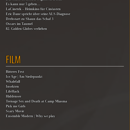
Es kann nur 5 geben…
LaCinetek – Heimkino für Cinéasten
Eric Dane spricht über seine ALS-Diagnose
Drehstart zu Shaun das Schaf 3
Oscars im Taumel
82. Golden Globes verliehen
FILM
Bitteres Fest
Ice Age | Am Siedepunkt
Whalefall
Insekten
LifeHack
Hiddensee
Teenage Sex and Death at Camp Miasma
Pick me Girls
Scary Movie
Ensemble Modern | Why we play