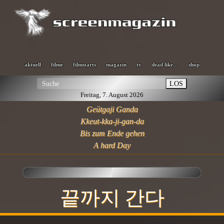
aktuell
filme
filmstarts
magazin
tv
dead like…
shop
LOS
Freitag, 7. August 2026
Geütgaji Ganda
Kkeut-kka-ji-gan-da
Bis zum Ende gehen
A hard Day
끝까지 간다