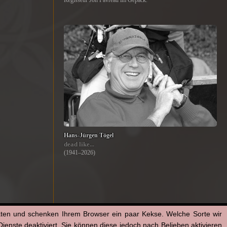
Regisseur Jon Favreau im Gepäck.
Hans-Jürgen Tögel
dead like...
(1941–2026)
aten und schenken Ihrem Browser ein paar Kekse. Welche Sorte wir
enste deaktiviert. Sie können diese jedoch nach Belieben aktivieren