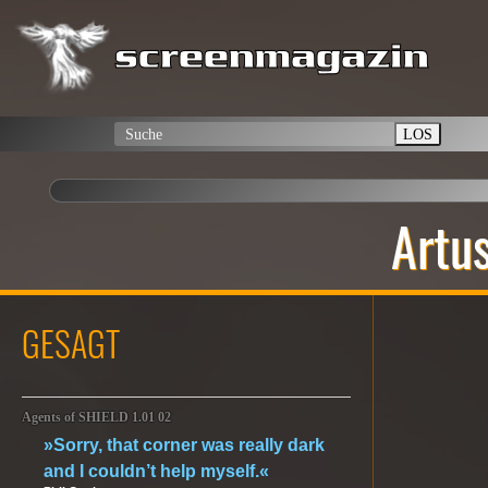
LOS
Artu
GESAGT
Agents of SHIELD 1.01 02
»Sorry, that corner was really dark
and I couldn’t help myself.«