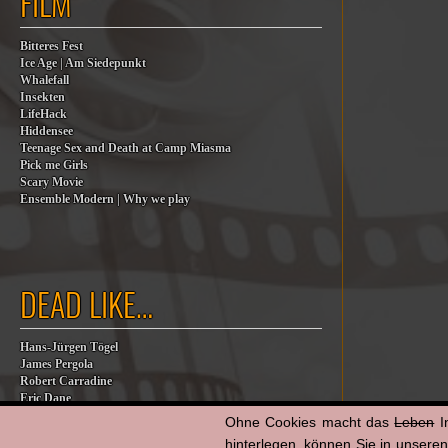
FILM
Bitteres Fest
Ice Age | Am Siedepunkt
Whalefall
Insekten
LifeHack
Hiddensee
Teenage Sex and Death at Camp Miasma
Pick me Girls
Scary Movie
Ensemble Modern | Why we play
DEAD LIKE…
Hans-Jürgen Tögel
James Pergola
Robert Carradine
Eric Dane
Jesse Jackson
Ohne Cookies macht das
Leben
I
Billy Steinberg
hinterlegen, können Sie in unsere