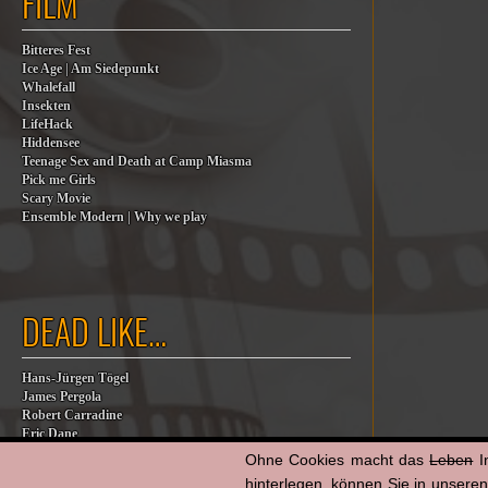
FILM
Bitteres Fest
Ice Age | Am Siedepunkt
Whalefall
Insekten
LifeHack
Hiddensee
Teenage Sex and Death at Camp Miasma
Pick me Girls
Scary Movie
Ensemble Modern | Why we play
DEAD LIKE…
Hans-Jürgen Tögel
James Pergola
Robert Carradine
Eric Dane
Jesse Jackson
Ohne Cookies macht das
Leben
I
Billy Steinberg
hinterlegen, können Sie in unsere