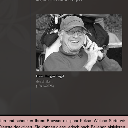
Regisseur Jon Favreau im Gepäck.
Hans-Jürgen Tögel
dead like...
(1941–2026)
aten und schenken Ihrem Browser ein paar Kekse. Welche Sorte wir
enste deaktiviert. Sie können diese jedoch nach Belieben aktivieren