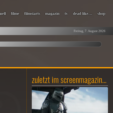
uell
filme
filmstarts
magazin
tv
dead like…
shop
Freitag, 7. August 2026
zuletzt im screenmagazin…