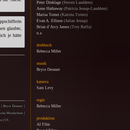
Peter Dinklage
(Steven Lauddem)
Anne Hathaway
(Patricia Jessup-Lauddem)
Marisa Tomei
(Katrina Trento)
Evan A. Ellison
(Julian Jessup)
pschifferin
Brian d’Arcy James
(Trey Ruffa)
sen glaubte,
u.a.
ich je hätte
drehbuch
Rebecca Miller
musik
Bryce Dessner
kamera
Sam Levy
regie
Rebecca Miller
|
Bryce Dessner
|
colai Mondschein
|
produktion
es
|
US
AI Film