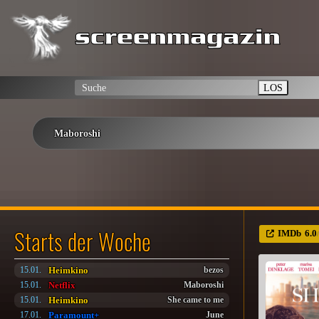
LOS
Maboroshi
Starts der Woche
IMDb
6.0
Heimkino
15.01.
bezos
Netflix
15.01.
Maboroshi
Heimkino
15.01.
She came to me
Paramount+
17.01.
June