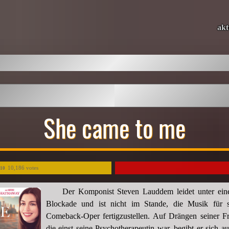
akt
She came to me
10,186 votes
/10
Der Komponist Steven Lauddem leidet unter eine
Blockade und ist nicht im Stande, die Musik für 
Comeback-Oper fertigzustellen. Auf Drängen seiner Fra
die einst seine Psychotherapeutin war, begibt er sich a