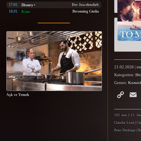
Disney+
17.01.
Der Juwelendieb
Kino
18.01.
Becoming Giulia
21.02.2026 | mz
Kategorien:
He
Genres:
Komöd
Co
Aşk ve Yemek
Li
102 min
|
15. Ja
Claudia Lössl
|
Cl
Peter Dinklage
|
R