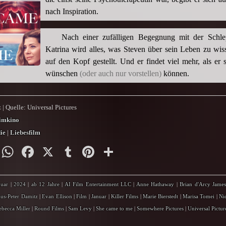
nach Inspiration.
Nach einer zufälligen Begegnung mit der Schlep
Katrina wird alles, was Steven über sein Leben zu wis
auf den Kopf gestellt. Und er findet viel mehr, als er s
wünschen
(oder auch nur vorstellen)
können.
 | Quelle: Universal Pictures
imkino
ie
|
Liebesfilm
py
Email
WhatsApp
Facebook
X
Tumblr
Pinterest
Teilen
nk
nuar
|
2024
|
ab 12 Jahre
|
AI Film Entertainment LLC
|
Anne Hathaway
|
Brian d'Arcy James
aus-Peter Damitz
|
Evan Ellison
|
Film
|
Januar
|
Killer Films
|
Marie Bierstedt
|
Marisa Tomei
|
Ni
ebecca Miller
|
Round Films
|
Sam Levy
|
She came to me
|
Somewhere Pictures
|
Universal Pictur