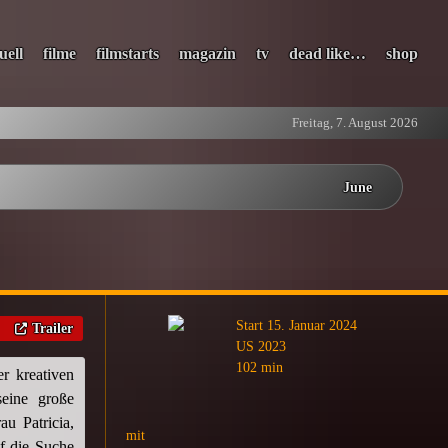
uell
filme
filmstarts
magazin
tv
dead like…
shop
Freitag, 7. August 2026
June
Start 15. Januar 2024
Trailer
US 2023
102 min
r kreativen
seine große
u Patricia,
mit
uf die Suche