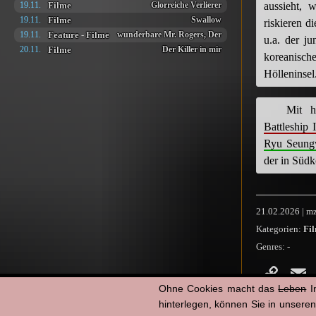
Filme
aussieht, 
19.11.
Glorreiche Verlierer
Filme
19.11.
Swallow
riskieren d
Feature
-
Filme
19.11.
wunderbare Mr. Rogers, Der
u.a. der j
Filme
20.11.
Der Killer in mir
koreanische
Hölleninsel
Mit h
Battleship 
Ryu Seun
der in Südk
21.02.2026 | mz
Kategorien:
Fi
Genres:
-
Co
Ohne Cookies macht das
Leben
I
Li
hinterlegen, können Sie in unsere