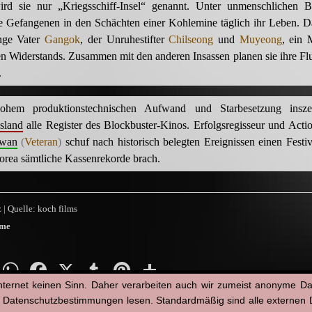
wird sie nur „Kriegsschiff-Insel“ genannt. Unter unmenschlichen 
ie Gefangenen in den Schächten einer Kohlemine täglich ihr Leben. D
unge Vater
Gangok
, der Unruhestifter
Chilseong
und
Muyeong
, ein 
n Widerstands. Zusammen mit den anderen Insassen planen sie ihre Fl
.
ohem produktionstechnischen Aufwand und Starbesetzung inszeni
Island
alle Register des Blockbuster-Kinos. Erfolgsregisseur und Actio
gwan
(
Veteran
)
schuf nach historisch belegten Ereignissen einen Festiv
orea sämtliche Kassenrekorde brach.
 | Quelle: koch films
lme
py
Email
WhatsApp
Facebook
X
Tumblr
Pinterest
Teilen
nternet keinen Sinn. Daher verarbeiten auch wir zumeist anonyme D
nk
n Datenschutzbestimmungen lesen. Standardmäßig sind alle externen Di