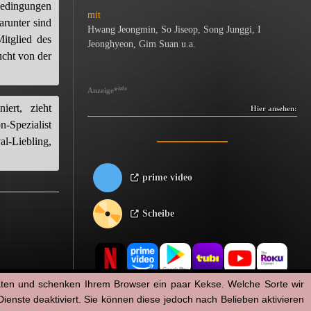
Bedingungen
mit
arunter sind
Hwang Jeongmin
,
So Jiseop
,
Song Junggi
,
I
Mitglied des
Jeonghyeon
,
Gim Suan
u.a.
ucht von der
info
Anzeige
*
ert, zieht
Hier ansehen:
n-Spezialist
al-Liebling,
prime video
Scheibe
aten und schenken Ihrem Browser ein paar Kekse. Welche Sorte wir
enste deaktiviert. Sie können diese jedoch nach Belieben aktivieren