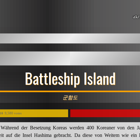
akt
Battleship Island
군함도
9,580 votes
/10
 Während der Besetzung Koreas werden 400 Koreaner von den Ja
it auf die Insel Hashima gebracht. Da diese von Weitem wie ein K