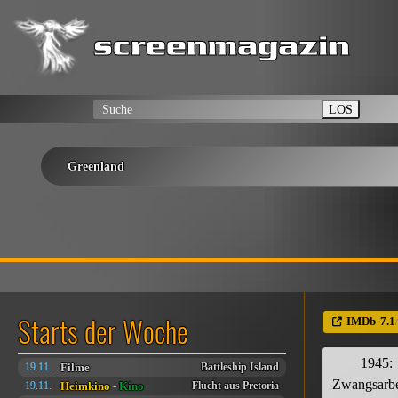
LOS
Greenland
Starts der Woche
IMDb
7.1
1945:
Filme
19.11.
Battleship Island
Zwangsarbe
Heimkino
-
Kino
19.11.
Flucht aus Pretoria