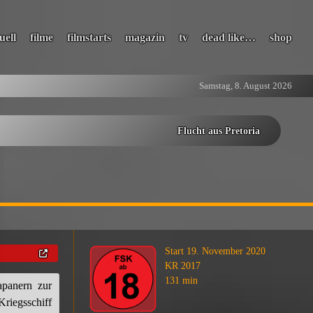
uell
filme
filmstarts
magazin
tv
dead like…
shop
Samstag, 8. August 2026
Flucht aus Pretoria
Start 19. November 2020
KR 2017
131 min
panern zur
riegsschiff