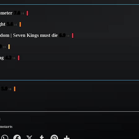
ometer
7.6
/10
ght
5.6
/10
dom | Seven Kings must die
6.9
/10
9
/10
ng
4.3
/10
5.9
/10
z
mstarts
py
Email
WhatsApp
Facebook
X
Tumblr
Pinterest
Teilen