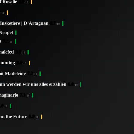
f Rosalie
3.6
/10
7
/10
Musketiere | D’Artagnan
6.7
/10
 Neapel
s
7.1
/10
alefeti
5.6
/10
aunting
3.0
/10
it Madeleine
7.2
/10
n werden wir uns alles erzählen
6.0
/10
maginario
7.1
/10
.6
/10
rom the Future
5.8
/10