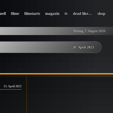
uell
filme
filmstarts
magazin
tv
dead like…
shop
Freitag, 7. August 2026
20. April 2023
13. April 2023