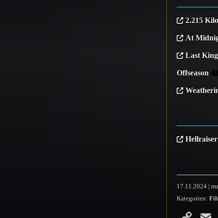
2.215 Kil
At Midni
Last King
Offseason
4.
Weatheri
Hellraiser
17.11.2024 | m
Kategorien:
Fil
Co