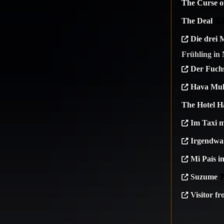
The Curse o
The Deal
4.
Die drei 
Frühling in
Der Fuch
Hava Muh
The Hotel H
Im Taxi m
Irgendwan
Mi País i
Suzume
7
Visitor f