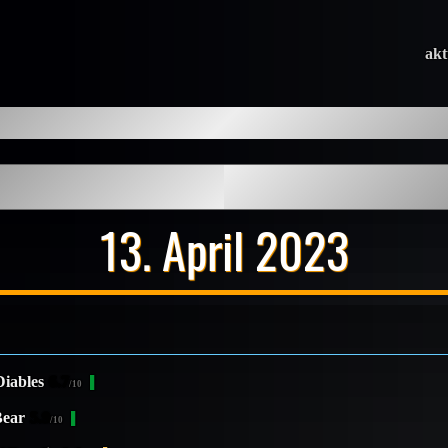
akt
13. April 2023
Diables
6.7
/10
Bear
5.9
/10