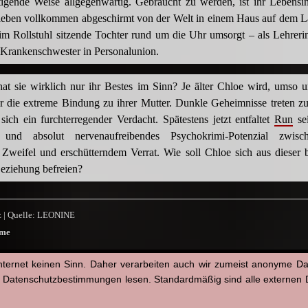
tigende Weise allgegenwärtig. Gebraucht zu werden, ist ihr Lebensin
leben vollkommen abgeschirmt von der Welt in einem Haus auf dem L
im Rollstuhl sitzende Tochter rund um die Uhr umsorgt – als Lehreri
 Krankenschwester in Personalunion.
at sie wirklich nur ihr Bestes im Sinn? Je älter Chloe wird, umso u
hr die extreme Bindung zu ihrer Mutter. Dunkle Geheimnisse treten z
sich ein furchterregender Verdacht. Spätestens jetzt entfaltet
Run
se
 und absolut nervenaufreibendes Psychokrimi-Potenzial zwisc
Zweifel und erschütterndem Verrat. Wie soll Chloe sich aus dieser b
eziehung befreien?
z | Quelle: LEONINE
lme
nternet keinen Sinn. Daher verarbeiten auch wir zumeist anonyme D
py
Email
WhatsApp
Facebook
X
Tumblr
Pinterest
Teilen
n Datenschutzbestimmungen lesen. Standardmäßig sind alle externen Di
nk