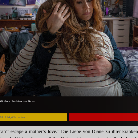
lt ihre Tochter im Arm.
114,497 votes
/10
an’t escape a mother’s love.” Die Liebe von Diane zu ihrer kranken 