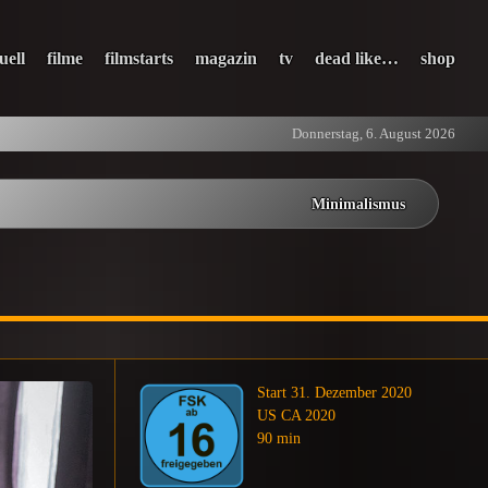
uell
filme
filmstarts
magazin
tv
dead like…
shop
Donnerstag, 6. August 2026
Minimalismus
Start 31. Dezember 2020
US CA 2020
90 min