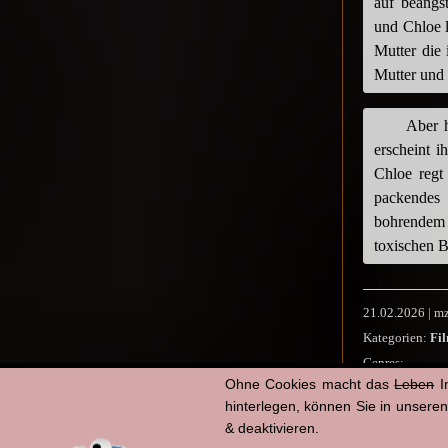
auf beängs
und Chloe 
Mutter die 
Mutter und
Aber h
erscheint i
Chloe regt 
packendes
bohrendem 
toxischen B
21.02.2026 | m
Kategorien:
Fi
Genres:
-
Ohne Cookies macht das
Leben
I
Co
hinterlegen, können Sie in unsere
Li
& deaktivieren.