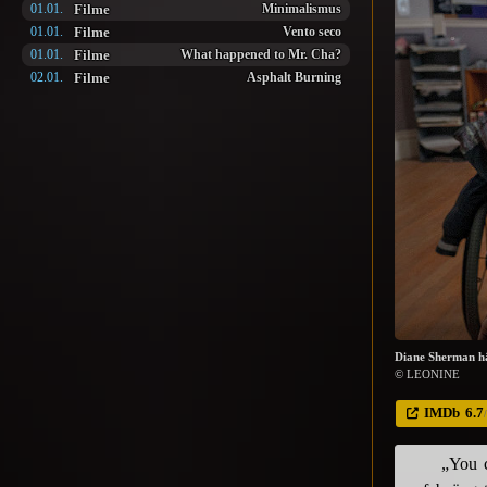
Filme
01.01.
Minimalismus
Filme
01.01.
Vento seco
Filme
01.01.
What happened to Mr. Cha?
Filme
02.01.
Asphalt Burning
Diane Sherman hä
© LEONINE
IMDb
6.7
„You c