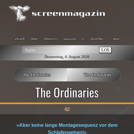
aktuell
filme
filmstarts
magazin
tv
dead like…
shop
LOS
Donnerstag, 6. August 2026
The Ordinaries
The Ordinaries
The Ordinaries
02
»Aber keine lange Montagesequenz vor dem
Schlafengehen!«