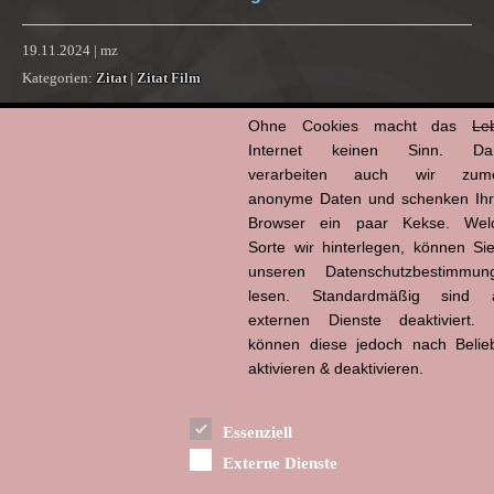
19.11.2024 | mz
Kategorien:
Zitat
|
Zitat Film
Copy
Email
WhatsApp
Facebook
X
Tumblr
Pinterest
Teilen
Ohne Cookies macht das
Le
Link
Internet keinen Sinn. Da
verarbeiten auch wir zume
The Ordinaries
anonyme Daten und schenken Ih
Browser ein paar Kekse. Wel
Sorte wir hinterlegen, können Sie
unseren Datenschutzbestimmun
lesen. Standardmäßig sind a
externen Dienste deaktiviert. 
können diese jedoch nach Belie
aktivieren & deaktivieren.
Essenziell
Externe Dienste