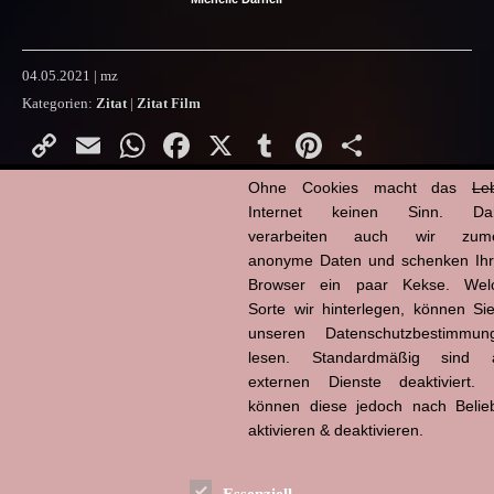
04.05.2021 | mz
Kategorien:
Zitat
|
Zitat Film
Copy
Email
WhatsApp
Facebook
X
Tumblr
Pinterest
Teilen
Link
Ohne Cookies macht das
Le
Internet keinen Sinn. Da
The Boss
verarbeiten auch wir zume
anonyme Daten und schenken Ih
Browser ein paar Kekse. Wel
Sorte wir hinterlegen, können Sie
unseren Datenschutzbestimmun
lesen. Standardmäßig sind a
externen Dienste deaktiviert. 
können diese jedoch nach Belie
aktivieren & deaktivieren.