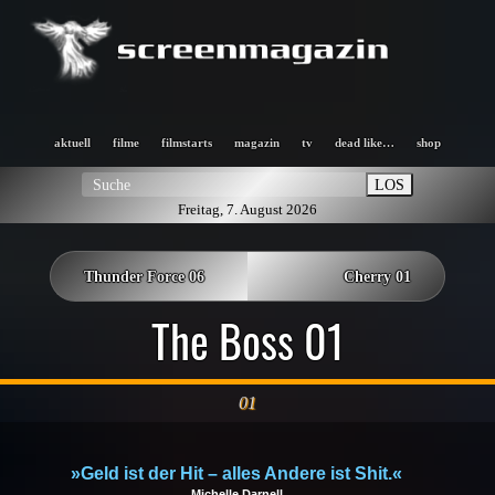
aktuell
filme
filmstarts
magazin
tv
dead like…
shop
LOS
Freitag, 7. August 2026
Thunder Force 06
Cherry 01
The Boss 01
01
»Geld ist der Hit – alles Andere ist Shit.«
Michelle Darnell