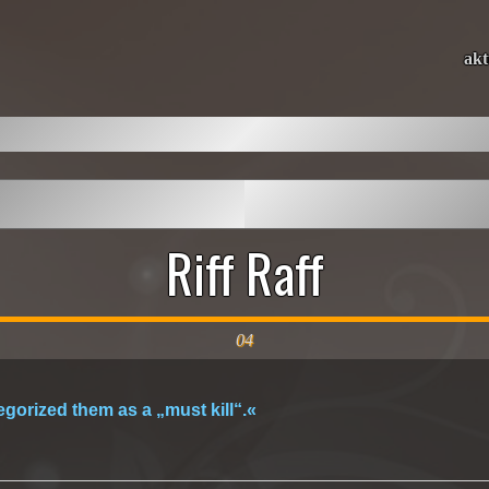
akt
Riff Raff
04
egorized them as a „must kill“.«