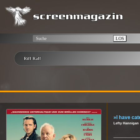
LOS
Riff Raff
»I have cat
Lefty Hannigan