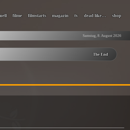
uell
filme
filmstarts
magazin
tv
dead like…
shop
Samstag, 8. August 2026
The End