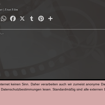
z
at
|
Zitat Film
py
Email
WhatsApp
Facebook
X
Tumblr
Pinterest
Teilen
nk
 Raff
nternet keinen Sinn. Daher verarbeiten auch wir zumeist anonyme D
n Datenschutzbestimmungen lesen. Standardmäßig sind alle externen Di