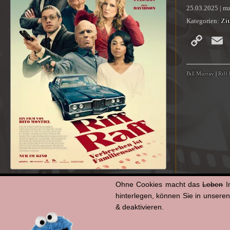
25.03.2025 | m
Kategorien:
Zit
Co
Li
Bill Murray
|
Riff
Ohne Cookies macht das
Leben
I
hinterlegen, können Sie in unsere
& deaktivieren.