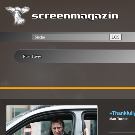
LOS
Past Lives
»Thankfull
Matt Turner