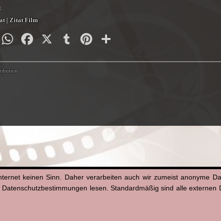
z
at
|
Zitat Film
py
Email
WhatsApp
Facebook
X
Tumblr
Pinterest
Teilen
nk
ribution
nternet keinen Sinn. Daher verarbeiten auch wir zumeist anonyme D
n Datenschutzbestimmungen lesen. Standardmäßig sind alle externen Di