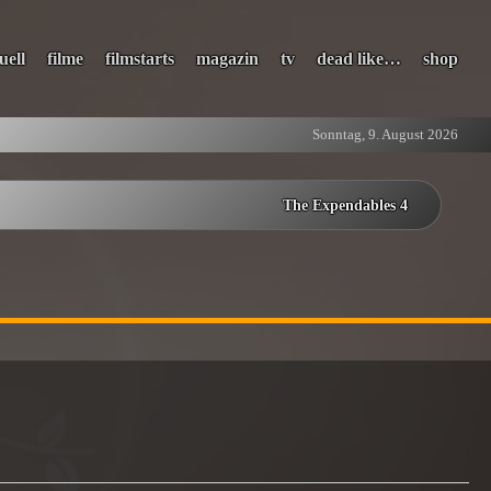
uell
filme
filmstarts
magazin
tv
dead like…
shop
Sonntag, 9. August 2026
The Expendables 4