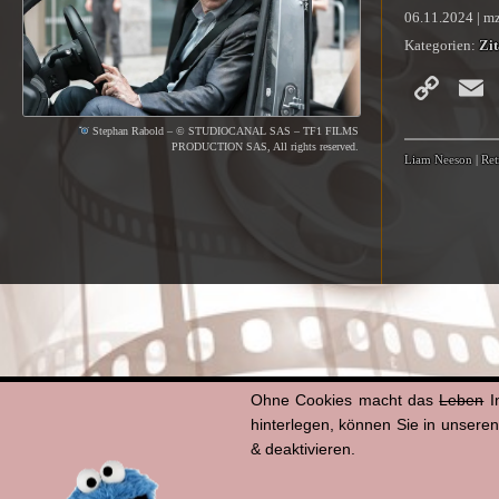
06.11.2024 | m
Kategorien:
Zit
Co
Li
Stephan Rabold – © STUDIOCANAL SAS – TF1 FILMS
PRODUCTION SAS, All rights reserved.
Liam Neeson
|
Ret
Ohne Cookies macht das
Leben
I
hinterlegen, können Sie in unsere
& deaktivieren.