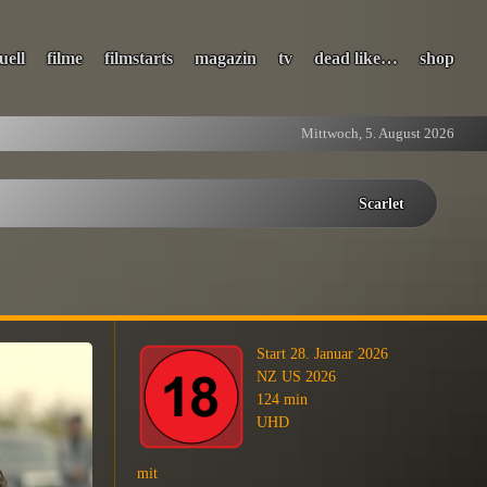
uell
filme
filmstarts
magazin
tv
dead like…
shop
Mittwoch, 5. August 2026
Scarlet
Start 28. Januar 2026
NZ US 2026
124 min
UHD
mit