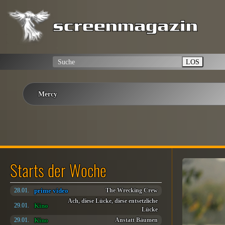
LOS
Mercy
Starts der Woche
prime video
28.01.
The Wrecking Crew
Ach, diese Lücke, diese entsetzliche
Kino
29.01.
Lücke
Kino
29.01.
Anstatt Bäumen