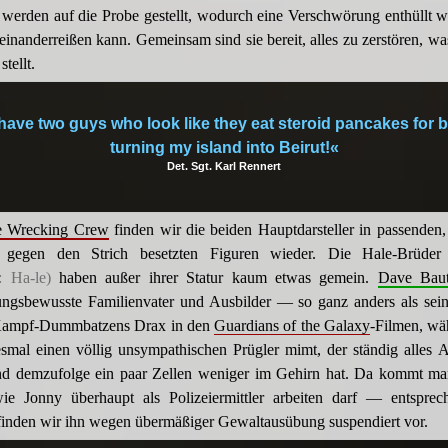
 werden auf die Probe gestellt, wodurch eine Verschwörung enthüllt wi
einanderreißen kann. Gemeinsam sind sie bereit, alles zu zerstören, wa
tellt.
 have two guys who look like they eat steroid pancakes for 
turning my island into Beirut!«
Det. Sgt. Karl Rennert
e Wrecking Crew
finden wir die beiden Hauptdarsteller in passenden
 gegen den Strich besetzten Figuren wieder. Die Hale-Brüde
: Ha-le)
haben außer ihrer Statur kaum etwas gemein.
Dave Baut
ungsbewusste Familienvater und Ausbilder — so ganz anders als sein
 Kampf-Dummbatzens Drax in den
Guardians of the Galaxy
-Filmen, w
smal einen völlig unsympathischen Prügler mimt, der ständig alles A
und demzufolge ein paar Zellen weniger im Gehirn hat. Da kommt ma
ie Jonny überhaupt als Polizeiermittler arbeiten darf — entsprec
 finden wir ihn wegen übermäßiger Gewaltausübung suspendiert vor.