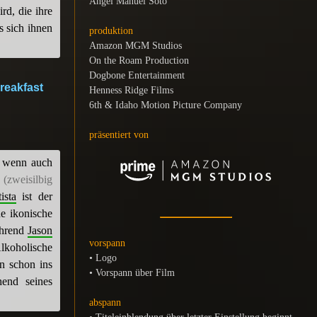
Ángel Manuel Soto
rd, die ihre
s sich ihnen
produktion
Amazon MGM Studios
On the Roam Production
Dogbone Entertainment
breakfast
Henness Ridge Films
6th & Idaho Motion Picture Company
präsentiert von
, wenn auch
r
(zweisilbig
ista
ist der
e ikonische
ährend
Jason
vorspann
lkoholische
• Logo
n schon ins
• Vorspann über Film
hend seines
abspann