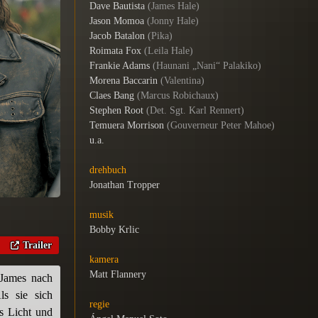
Dave Bautista
(
James Hale
)
Jason Momoa
(
Jonny Hale
)
Jacob Batalon
(
Pika
)
Roimata Fox
(
Leila Hale
)
Frankie Adams
(
Haunani „Nani“ Palakiko
)
Morena Baccarin
(
Valentina
)
Claes Bang
(
Marcus Robichaux
)
Stephen Root
(
Det. Sgt. Karl Rennert
)
Temuera Morrison
(Gouverneur Peter Mahoe)
u.a.
drehbuch
Jonathan Tropper
musik
Bobby Krlic
Trailer
kamera
Matt Flannery
 James nach
ls sie sich
regie
s Licht und