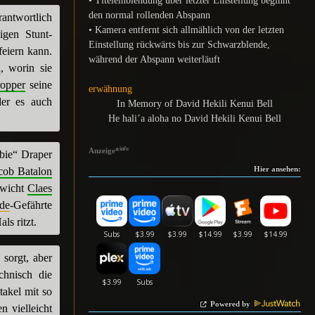
• Titeleinblendung über letzter Einstellung beginnt
den normal rollenden Abspann
antwortlich
• Kamera entfernt sich allmählich von der letzten
igen Stunt-
Einstellung rückwärts bis zur Schwarzblende,
feiern kann.
während der Abspann weiterläuft
n
, worin sie
ropper
seine
erwähnung
er es auch
In Memory of David Hekili Kenui Bell
He hali’a aloha no David Hekili Kenui Bell
info
Anzeige
*
bbie“ Draper
Hier ansehen:
cob Batalon
ewicht
Claes
de
-Gefährte
ls ritzt.
sorgt, aber
chnisch die
takel mit so
Powered by
n vielleicht