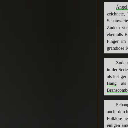
Ángel
zeichnete,
Schauwerten
Zudem vere
ebenfalls B
Finger im 
grandiose 
Zudem
in der Seri
als lustig
Bang
als 
Branscomb
Schaup
auch durch
Folklore ne
einigen amü