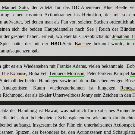
 Manuel Soto
, der zuletzt für das
DC
-Abenteuer
Blue Beetle
ver
 bringt einen rasanten Actionkracher ins Heimkino, der mit so ein
 aufwartet, bei denen man als Fan von solchen Sachen ordentlich ab
inen sich die beiden Hauptdarsteller nach
See | Reich der Blinde
rüder gespielt haben, erneut, wo ebenfalls Drehbuchautor
Jonathan T
Spiel hatte, der mit der
HBO
-Serie
Banshee
bekannt wurde, in d
Kampfsequenzen gab.
 gibt es ein Wiedersehen mit
Frankie Adams
, vielen bekannt als „Bo
e
The Expanse
, Boba Fett
Temuera Morrison
, Peter Parkers Kumpel
Ja
er Spielball der beiden Haudegen sowie mit dem dänischen ewigen Bös
Antagonisten. Kaum wiederzuerkennen ist hingegen
Renega
e Richmond
, der als lokaler Unterweltboss Jonny sein Zeichen in den Ha
latz der Handlung ist Hawaï, was natürlich für exotisches Ambiente 
 die teils dort beheimateten Schauspielenden wie auch drehbuchte
benbei aufsaugt. Insgesamt ist der Film ein unterhaltsames Actionspek
santen Spitzen, der besonders bei den Actionszenen und Schauplätze