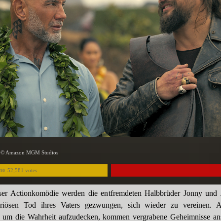
 - © Amazon MGM Studios
52,581 votes
/10
eser Actionkomödie werden die entfremdeten Halbbrüder Jonny und
iösen Tod ihres Vaters gezwungen, sich wieder zu vereinen. A
 um die Wahrheit aufzudecken, kommen vergrabene Geheimnisse an