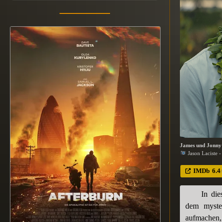
James und Jonny
Jason Laciste
IMDb
6.4
In di
dem myster
aufmachen,