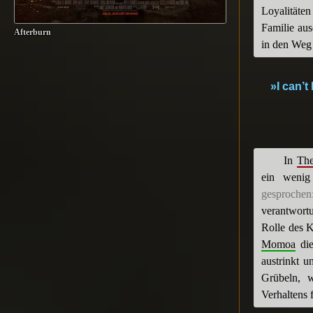
Loyalitäten
Familie aus
Afterburn
in den Weg s
»I can’t
In
Th
ein wenig
gesprochen
verantwort
Rolle des
Momoa
die
austrinkt 
Grübeln, w
Verhaltens