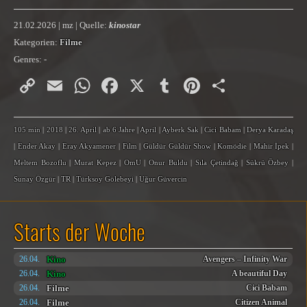
21.02.2026 | mz | Quelle:
kinostar
Kategorien:
Filme
Genres:
-
Copy
Email
WhatsApp
Facebook
X
Tumblr
Pinterest
Teilen
Link
105 min
|
2018
|
26. April
|
ab 6 Jahre
|
April
|
Ayberk Sak
|
Cici Babam
|
Derya Karadaş
|
Ender Akay
|
Eray Akyamener
|
Film
|
Güldür Güldür Show
|
Komödie
|
Mahir İpek
|
Meltem Bozoflu
|
Murat Kepez
|
OmU
|
Onur Buldu
|
Sıla Çetindağ
|
Sükrü Özbey
|
Sunay Özgür
|
TR
|
Türksoy Gölebeyi
|
Uğur Güvercin
Starts der Woche
Kino
26.04.
Avengers – Infinity War
Kino
26.04.
A beautiful Day
Filme
26.04.
Cici Babam
Filme
26.04.
Citizen Animal