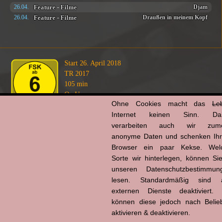
Feature
-
Filme
26.04.
Djam
Feature
-
Filme
26.04.
Draußen in meinem Kopf
Start 26. April 2018
TR 2017
105 min
OmU
Ohne Cookies macht das
Le
Internet keinen Sinn. Da
mit
verarbeiten auch wir zume
Onur Buldu
(Haci)
anonyme Daten und schenken Ih
Mahir İpek
(Tanju)
Browser ein paar Kekse. Wel
Derya Karadaş
(Ayşe)
Sorte wir hinterlegen, können Sie
u.a.
unseren Datenschutzbestimmun
lesen. Standardmäßig sind a
externen Dienste deaktiviert. 
info
Anzeige
*
können diese jedoch nach Belie
Hier ansehen:
aktivieren & deaktivieren.