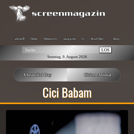
aktuell
filme
filmstarts
magazin
tv
dead like…
shop
LOS
Sonntag, 9. August 2026
A beautiful Day
Citizen Animal
Cici Babam